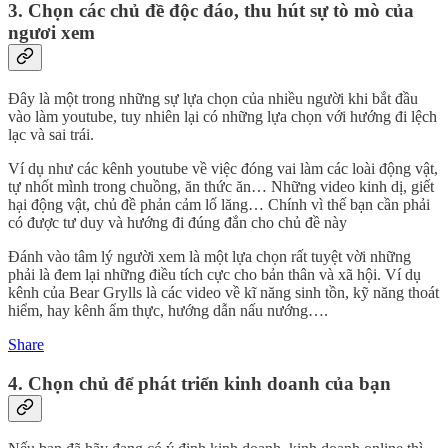
3. Chọn các chủ đề độc đáo, thu hút sự tò mò của
ngươi xem
Đây là một trong những sự lựa chọn của nhiều người khi bắt đầu
vào làm youtube, tuy nhiên lại có những lựa chọn với hướng đi lệch
lạc và sai trái.
Ví dụ như các kênh youtube về việc đóng vai làm các loài động vật,
tự nhốt mình trong chuồng, ăn thức ăn… Những video kinh dị, giết
hại động vật, chủ đề phản cảm lố lăng… Chính vì thế bạn cần phải
có được tư duy và hướng đi đúng đắn cho chủ đề này
Đánh vào tâm lý người xem là một lựa chọn rất tuyệt vời những
phải là đem lại những điều tích cực cho bản thân và xã hội. Ví dụ
kênh của Bear Grylls là các video về kĩ năng sinh tồn, kỹ năng thoát
hiểm, hay kênh ẩm thực, hướng dẫn nấu nướng….
Share
4. Chọn chủ để phát triển kinh doanh của bạn