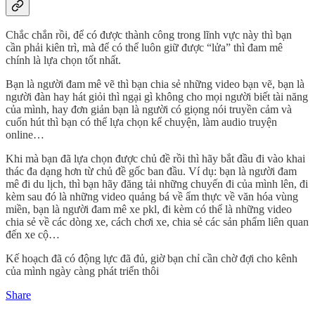
Chắc chắn rồi, để có được thành công trong lĩnh vực này thì bạn
cần phải kiên trì, mà để có thể luôn giữ được “lửa” thì đam mê
chính là lựa chọn tốt nhất.
Bạn là người đam mê vẽ thì bạn chia sẻ những video bạn vẽ, bạn là
người đàn hay hát giỏi thì ngại gì không cho mọi người biết tài năng
của mình, hay đơn giản bạn là người có giọng nói truyền cảm và
cuốn hút thì bạn có thể lựa chọn kể chuyện, làm audio truyện
online…
Khi mà bạn đã lựa chọn được chủ đề rồi thì hãy bắt đầu đi vào khai
thác đa dạng hơn từ chủ đề gốc ban đầu. Ví dụ: bạn là người đam
mê đi du lịch, thì bạn hãy đăng tải những chuyến đi của mình lên, đi
kèm sau đó là những video quảng bá về ẩm thực về văn hóa vùng
miền, bạn là người đam mê xe pkl, đi kèm có thể là những video
chia sẻ về các dòng xe, cách chơi xe, chia sẻ các sản phẩm liên quan
đến xe cộ…
Kế hoạch đã có động lực đã đủ, giờ bạn chỉ cần chờ đợi cho kênh
của mình ngày càng phát triển thôi
Share