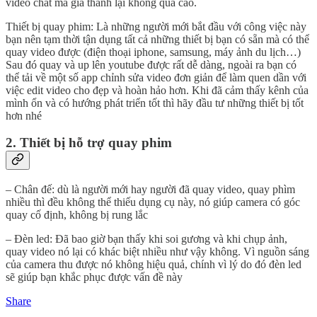
video chất mà giá thành lại không quá cao.
Thiết bị quay phim: Là những người mới bắt đầu với công việc này
bạn nên tạm thời tận dụng tất cả những thiết bị bạn có sẵn mà có thể
quay video được (điện thoại iphone, samsung, máy ảnh du lịch…)
Sau đó quay và up lên youtube được rất dễ dàng, ngoài ra bạn có
thể tải về một số app chỉnh sửa video đơn giản để làm quen dần với
việc edit video cho đẹp và hoàn hảo hơn. Khi đã cảm thấy kênh của
mình ổn và có hướng phát triển tốt thì hãy đầu tư những thiết bị tốt
hơn nhé
2. Thiết bị hỗ trợ quay phim
– Chân đế: dù là người mới hay người đã quay video, quay phìm
nhiều thì đều không thể thiếu dụng cụ này, nó giúp camera có góc
quay cố định, không bị rung lắc
– Đèn led: Đã bao giờ bạn thấy khi soi gương và khi chụp ảnh,
quay video nó lại có khác biệt nhiều như vậy không. Vì nguồn sáng
của camera thu được nó không hiệu quả, chính vì lý do đó đèn led
sẽ giúp bạn khắc phục được vấn đề này
Share