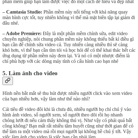
phần mềm giúp bạn làm được việc đó một cách dễ hiểu và đẹp nhất
– Camtasia Studio:
Phần mềm này nổi tiếng với khả năng quay
màn hình cực tốt, tuy nhiên không vì thế mà mặt biên tập lại giảm đi
đâu nhé.
– Adobe Premiere:
Đây là một phần mềm chỉnh sửa, edit video
chuyên nghiệp, nói chung phần mềm này không thiếu bất kì điều gì
bạn cần để chỉnh sửa video cả. Tuy nhiên càng nhiều thì sẽ càng
khó hơn, vì thế bạn cần tìm tỏi và học hỏi để có thể khai thác hết các
ứng dụng từ phần mềm này đem lại. Và nó có một nhược điểm là
chỉ phù hợp với các dòng máy tính có cấu hình cao bạn nhé
5. Làm ảnh cho video
Hình nền bắt mắt sẽ thu hút được nhiều người click vào xem video
của bạn nhiều hơn, vậy làm như thế nào nhỉ?
Cái tiêu đề video đôi khi là chưa đủ, nhiều người họ chỉ chú ý vào
hình ảnh video, số người xem, số người theo dõi rồi họ nhanh
chóng lướt đi nếu cảm thấy không thú vị. Như vậy có phải quá bất
công không? Bạn mất rất nhiều tâm huyết cũng như thời gian để có
thể làm ra một video mà rồi mọi người lại không hề chú ý tới. Vậy
việc làm ảnh cho video là việc bạn cần phải làm.