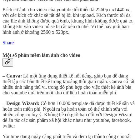
Kích cỡ ảnh cho video của youtube tối thiểu là 2560px x1440px,
với các kích cỡ khác sẽ rất dễ bị lỗi khi upload. Kích thước tối đa
của file ảnh không được quá 6mb, khung hình không được quá to,
không khi vào video nó sẽ bị cắt xén đi nhé. Vì thế hãy giới hạn
hình ảnh ở khoảng 2560 x 523px.
Share
Một số phần mềm làm ảnh cho video
– Canva:
Là một ứng dụng thiết kế nổi tiếng, giúp bạn dễ dàng
thiết lập các bản thiết kế trong khoảng thời gian ngắn. Canva có rất
nhiều tính năng thú vị, trong đó phù hợp cho việc thiết kế ảnh bìa
cho youtube dựa trên một kho dữ liệu hoàn toàn miễn phí.
– Design Wizard:
Có hơn 10.000 template đã được thiết kế sẵn và
hoàn toàn miễn phí. Ngoài ra bạ hoàn toàn có thể chỉnh sửa với
nhiều công cụ tùy ý. Không hề có giới hạn đối với Design Wizard
để ấn tác các sản phẩm xã hội khác nhau như youtube, facebook,
twitter
Youtube đang ngày càng phát triển và đem lại thành công cho rất