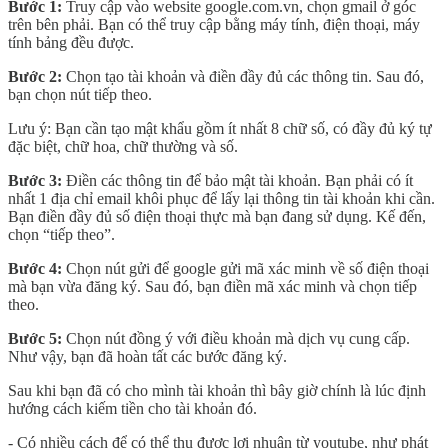
Bước 1:
Truy cập vào website google.com.vn, chọn gmail ở góc
trên bên phải. Bạn có thể truy cập bằng máy tính, điện thoại, máy
tính bảng đều được.
Bước 2:
Chọn tạo tài khoản và điền đầy đủ các thông tin. Sau đó,
bạn chọn nút tiếp theo.
Lưu ý: Bạn cần tạo mật khẩu gồm ít nhất 8 chữ số, có đầy đủ ký tự
đặc biệt, chữ hoa, chữ thường và số.
Bước 3:
Điền các thông tin để bảo mật tài khoản. Bạn phải có ít
nhất 1 địa chỉ email khôi phục để lấy lại thông tin tài khoản khi cần.
Bạn điền đầy đủ số điện thoại thực mà bạn đang sử dụng. Kế đến,
chọn “tiếp theo”.
Bước 4:
Chọn nút gửi để google gửi mã xác minh về số điện thoại
mà bạn vừa đăng ký. Sau đó, bạn điền mã xác minh và chọn tiếp
theo.
Bước 5:
Chọn nút đồng ý với điều khoản mà dịch vụ cung cấp.
Như vậy, bạn đã hoàn tất các bước đăng ký.
Sau khi bạn đã có cho mình tài khoản thì bây giờ chính là lúc định
hướng cách kiếm tiền cho tài khoản đó.
- Có nhiều cách để có thể thu được lợi nhuận từ youtube, như phát