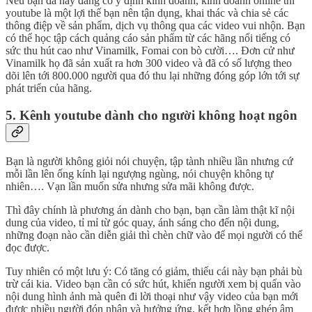
Nếu bạn đã hãy đang có ý định kinh doanh, kinh doanh online thì
youtube là một lợi thế bạn nên tận dụng, khai thác và chia sẻ các
thông điệp về sản phẩm, dịch vụ thông qua các video vui nhộn. Bạn
có thể học tập cách quảng cáo sản phẩm từ các hãng nổi tiếng có
sức thu hút cao như Vinamilk, Fomai con bò cười…. Đơn cử như
Vinamilk họ đã sản xuất ra hơn 300 video và đã có số lượng theo
dõi lên tới 800.000 người qua đó thu lại những đóng góp lớn tới sự
phát triển của hãng.
5. Kênh youtube dành cho người không hoạt ngôn
Bạn là người không giỏi nói chuyện, tập tành nhiều lần nhưng cứ
mỗi lần lên ống kính lại ngượng ngùng, nói chuyện không tự
nhiên…. Vạn lần muốn sửa nhưng sửa mãi không được.
Thì đây chính là phương án dành cho bạn, bạn cần làm thật kĩ nội
dung của video, tỉ mỉ từ góc quay, ánh sáng cho đến nội dung,
những đoạn nào cần diễn giải thì chèn chữ vào để mọi người có thể
đọc được.
Tuy nhiên có một lưu ý: Có tăng có giảm, thiếu cái này bạn phải bù
trừ cái kia. Video bạn cần có sức hút, khiến người xem bị quấn vào
nội dung hình ảnh mà quên đi lời thoại như vậy video của bạn mới
được nhiều người đón nhận và hưởng ứng, kết hợp lồng ghép âm