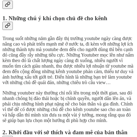
1. Những chú ý khi chọn chủ đề cho kênh
Trong suốt những năm gần đây thị trường youtube ngày càng được
nâng cao và phát triển mạnh mẽ ở nước ta, đi kèm với những lợi ích
những thành tựu mà youtube đem đến cho người dùng thì bên cạnh
đó cũng đầy rẫy những tiêu cực. Những Youtuber mọc lên như nấm
kèm theo đó là chất lượng ngày càng đi xuống, nhiều người vì
muốn tìm cách giàu nhanh, thu được nhiều lợi nhuận từ youtube mà
đem đến cộng đồng những kênh youtube phản cảm, thiếu tư duy và
ảnh hưởng xấu tới giới trẻ. Điển hình là những bạn trẻ làm youtube
với những chủ đề quái đản, những chiêu trò câu view…
Những youtuber này thường chỉ nổi lên trong một thời gian, sau đó
nhanh chóng bị đào thải hoặc bị chính quyền, người dân lên án, và
phải chịu những hình phạt nặng nề cho bản thân và gia đình. Chính
vì thế để có được những chủ đề cho kênh youtube sao cho an toàn
và hấp dẫn thì mình xin đưa ra một vài ý tưởng, mong rằng qua đó
sẽ giúp bạn lựa chọn một hướng đi phù hợp cho mình.
2. Khởi đầu với sở thích và đam mê của bản thân