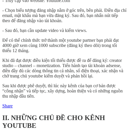
- Truy cập vào website: Youtube.com
- Chọn biểu tượng đăng nhập nằm ở góc trên, bên phải. Điền địa chỉ
email, mật khẩu mà bạn vừa đăng ký. Sau đó, bạn nhấn nút tiếp
theo để đăng nhập vào tài khoản.
- Sau đó, bạn cần update video và kiếm views.
Để có thể chính thức trở thành một youtube partner bạn phải đạt
4000 giờ xem cùng 1000 subscribe (đăng ký theo dõi) trong tối
thiểu 12 tháng.
Khi đã đạt được điều kiện tối thiểu được đề ra để đăng ký: creator
studio – channel – monetization. Tiến hành tạo tài khoản adsense,
điền đầy đủ các dòng thông tin cá nhân, số điện thoại, xác nhận và
chờ trang chủ youtube kiểm duyệt và phản hồi lại.
Sau khi được phê duyệt, thì lúc này kênh của bạn cơ bản được
“công nhận” và tiếp tục, xây dựng, hoàn thiện và có những nguồn
thu nhập đầu tiên.
Share
II. NHỮNG CHỦ ĐỀ CHO KÊNH
YOUTUBE