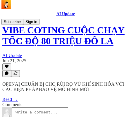
AI Update
Subscribe
Sign in
VIBE COTING CUỘC CHẠY
TỐC ĐỘ 80 TRIỆU ĐÔ LA
AI Update
Jun 21, 2025
OPENAI CHUẨN BỊ CHO RỦI RO VŨ KHÍ SINH HÓA VỚI
CÁC BIỆN PHÁP BẢO VỆ MÔ HÌNH MỚI
Read →
Comments