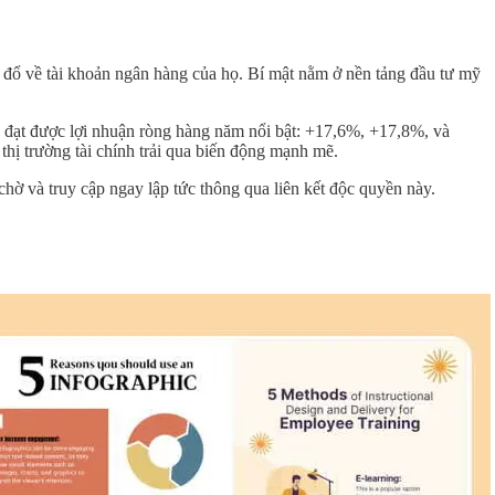
 đổ về tài khoản ngân hàng của họ. Bí mật nằm ở nền tảng đầu tư mỹ
 đạt được lợi nhuận ròng hàng năm nổi bật: +17,6%, +17,8%, và
hị trường tài chính trải qua biến động mạnh mẽ.
ờ và truy cập ngay lập tức thông qua liên kết độc quyền này.