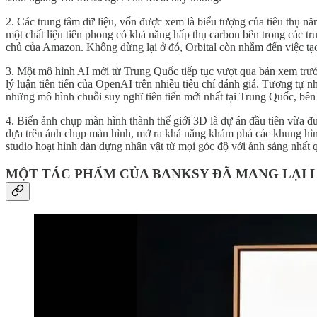
2. Các trung tâm dữ liệu, vốn được xem là biểu tượng của tiêu thụ nă
một chất liệu tiên phong có khả năng hấp thụ carbon bên trong các tr
chủ của Amazon. Không dừng lại ở đó, Orbital còn nhắm đến việc tạo
3. Một mô hình AI mới từ Trung Quốc tiếp tục vượt qua bản xem trư
lý luận tiên tiến của OpenAI trên nhiều tiêu chí đánh giá. Tương t
những mô hình chuỗi suy nghĩ tiên tiến mới nhất tại Trung Quốc, 
4. Biến ảnh chụp màn hình thành thế giới 3D là dự án đầu tiên vừa đư
dựa trên ảnh chụp màn hình, mở ra khả năng khám phá các khung hình
studio hoạt hình dàn dựng nhân vật từ mọi góc độ với ánh sáng nhất q
MỘT TÁC PHẨM CỦA BANKSY ĐÃ MANG LẠI 