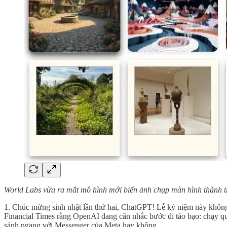
World Labs vừa ra mắt mô hình mới biến ảnh chụp màn hình thành th
1. Chúc mừng sinh nhật lần thứ hai, ChatGPT! Lễ kỷ niệm này không
Financial Times rằng OpenAI đang cân nhắc bước đi táo bạo: chạy qu
sánh ngang với Messenger của Meta hay không.