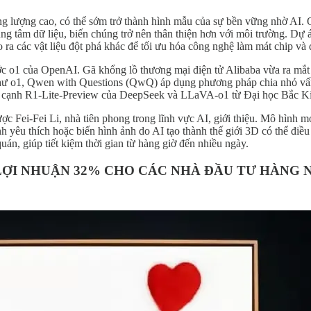
ng lượng cao, có thể sớm trở thành hình mẫu của sự bền vững nhờ AI. Or
ung tâm dữ liệu, biến chúng trở nên thân thiện hơn với môi trường. Dự
 ra các vật liệu đột phá khác để tối ưu hóa công nghệ làm mát chip và
ớc o1 của OpenAI. Gã khổng lồ thương mại điện tử Alibaba vừa ra mắt
ự như o1, Qwen with Questions (QwQ) áp dụng phương pháp chia nhỏ vấn
bên cạnh R1-Lite-Preview của DeepSeek và LLaVA-o1 từ Đại học Bắc K
ợc Fei-Fei Li, nhà tiên phong trong lĩnh vực AI, giới thiệu. Mô hình m
 yêu thích hoặc biến hình ảnh do AI tạo thành thế giới 3D có thể điề
uán, giúp tiết kiệm thời gian từ hàng giờ đến nhiều ngày.
LỢI NHUẬN 32% CHO CÁC NHÀ ĐẦU TƯ HÀNG 