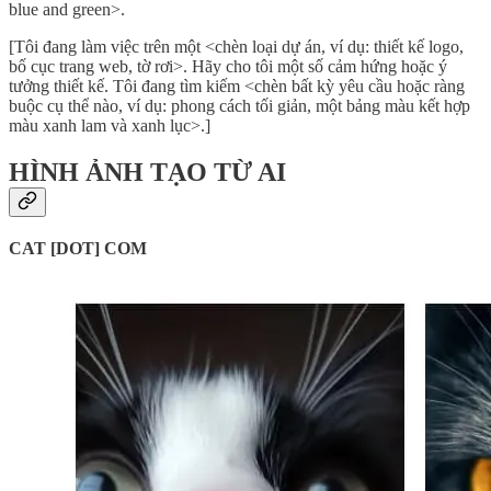
blue and green>.
[Tôi đang làm việc trên một <chèn loại dự án, ví dụ: thiết kế logo,
bố cục trang web, tờ rơi>. Hãy cho tôi một số cảm hứng hoặc ý
tưởng thiết kế. Tôi đang tìm kiếm <chèn bất kỳ yêu cầu hoặc ràng
buộc cụ thể nào, ví dụ: phong cách tối giản, một bảng màu kết hợp
màu xanh lam và xanh lục>.]
HÌNH ẢNH TẠO TỪ AI
CAT [DOT] COM