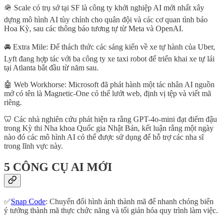
🪖 Scale có trụ sở tại SF là công ty khởi nghiệp AI mới nhất xây
dựng mô hình AI tùy chỉnh cho quân đội và các cơ quan tình báo
Hoa Kỳ, sau các thông báo tương tự từ Meta và OpenAI.
🚘 Extra Mile: Để thách thức các sáng kiến ​​về xe tự hành của Uber,
Lyft đang hợp tác với ba công ty xe taxi robot để triển khai xe tự lái
tại Atlanta bắt đầu từ năm sau.
🤖 Web Workhorse: Microsoft đã phát hành một tác nhân AI nguồn
mở có tên là Magnetic-One có thể lướt web, định vị tệp và viết mã
riêng.
🦷 Các nhà nghiên cứu phát hiện ra rằng GPT-4o-mini đạt điểm đậu
trong Kỳ thi Nha khoa Quốc gia Nhật Bản, kết luận rằng một ngày
nào đó các mô hình AI có thể được sử dụng để hỗ trợ các nha sĩ
trong lĩnh vực này.
5 CÔNG CỤ AI MỚI
✅
Snap Code
: Chuyển đổi hình ảnh thành mã để nhanh chóng biến
ý tưởng thành mã thực chức năng và tối giản hóa quy trình làm việc.