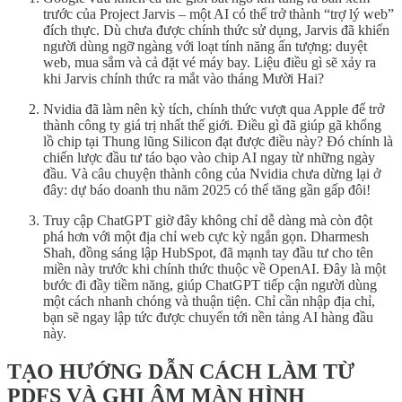
trước của Project Jarvis – một AI có thể trở thành “trợ lý web”
đích thực. Dù chưa được chính thức sử dụng, Jarvis đã khiến
người dùng ngỡ ngàng với loạt tính năng ấn tượng: duyệt
web, mua sắm và cả đặt vé máy bay. Liệu điều gì sẽ xảy ra
khi Jarvis chính thức ra mắt vào tháng Mười Hai?
Nvidia đã làm nên kỳ tích, chính thức vượt qua Apple để trở
thành công ty giá trị nhất thế giới. Điều gì đã giúp gã khổng
lồ chip tại Thung lũng Silicon đạt được điều này? Đó chính là
chiến lược đầu tư táo bạo vào chip AI ngay từ những ngày
đầu. Và câu chuyện thành công của Nvidia chưa dừng lại ở
đây: dự báo doanh thu năm 2025 có thể tăng gần gấp đôi!
Truy cập ChatGPT giờ đây không chỉ dễ dàng mà còn đột
phá hơn với một địa chỉ web cực kỳ ngắn gọn. Dharmesh
Shah, đồng sáng lập HubSpot, đã mạnh tay đầu tư cho tên
miền này trước khi chính thức thuộc về OpenAI. Đây là một
bước đi đầy tiềm năng, giúp ChatGPT tiếp cận người dùng
một cách nhanh chóng và thuận tiện. Chỉ cần nhập địa chỉ,
bạn sẽ ngay lập tức được chuyển tới nền tảng AI hàng đầu
này.
TẠO HƯỚNG DẪN CÁCH LÀM TỪ
PDFS VÀ GHI ÂM MÀN HÌNH