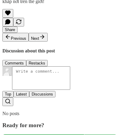
khắp nơi trên thế giới!
Share
Previous
Next
Discussion about this post
Comments
Restacks
Top
Latest
Discussions
No posts
Ready for more?