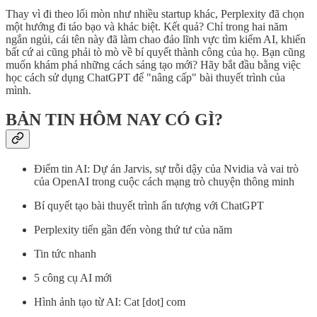
Thay vì đi theo lối mòn như nhiều startup khác, Perplexity đã chọn
một hướng đi táo bạo và khác biệt. Kết quả? Chỉ trong hai năm
ngắn ngủi, cái tên này đã làm chao đảo lĩnh vực tìm kiếm AI, khiến
bất cứ ai cũng phải tò mò về bí quyết thành công của họ. Bạn cũng
muốn khám phá những cách sáng tạo mới? Hãy bắt đầu bằng việc
học cách sử dụng ChatGPT để "nâng cấp" bài thuyết trình của
mình.
BẢN TIN HÔM NAY CÓ GÌ?
Điểm tin AI: Dự án Jarvis, sự trỗi dậy của Nvidia và vai trò
của OpenAI trong cuộc cách mạng trò chuyện thông minh
Bí quyết tạo bài thuyết trình ấn tượng với ChatGPT
Perplexity tiến gần đến vòng thứ tư của năm
Tin tức nhanh
5 công cụ AI mới
Hình ảnh tạo từ AI: Cat [dot] com