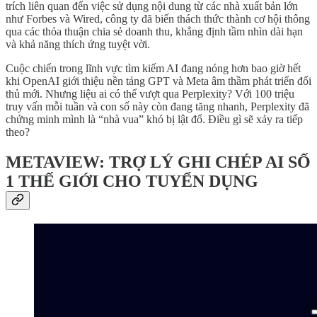
trích liên quan đến việc sử dụng nội dung từ các nhà xuất bản lớn
như Forbes và Wired, công ty đã biến thách thức thành cơ hội thông
qua các thỏa thuận chia sẻ doanh thu, khẳng định tầm nhìn dài hạn
và khả năng thích ứng tuyệt vời.
Cuộc chiến trong lĩnh vực tìm kiếm AI đang nóng hơn bao giờ hết
khi OpenAI giới thiệu nền tảng GPT và Meta âm thầm phát triển đối
thủ mới. Nhưng liệu ai có thể vượt qua Perplexity? Với 100 triệu
truy vấn mỗi tuần và con số này còn đang tăng nhanh, Perplexity đã
chứng minh mình là “nhà vua” khó bị lật đổ. Điều gì sẽ xảy ra tiếp
theo?
METAVIEW: TRỢ LÝ GHI CHÉP AI SỐ
1 THẾ GIỚI CHO TUYỂN DỤNG