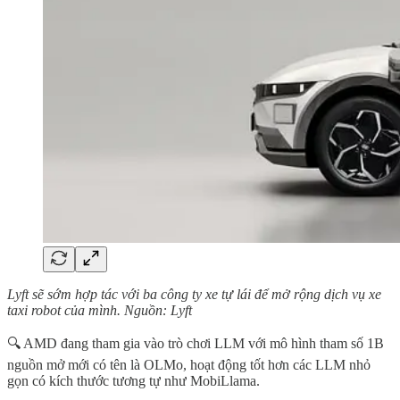
Lyft sẽ sớm hợp tác với ba công ty xe tự lái để mở rộng dịch vụ xe
taxi robot của mình. Nguồn: Lyft
🔍 AMD đang tham gia vào trò chơi LLM với mô hình tham số 1B
nguồn mở mới có tên là OLMo, hoạt động tốt hơn các LLM nhỏ
gọn có kích thước tương tự như MobiLlama.