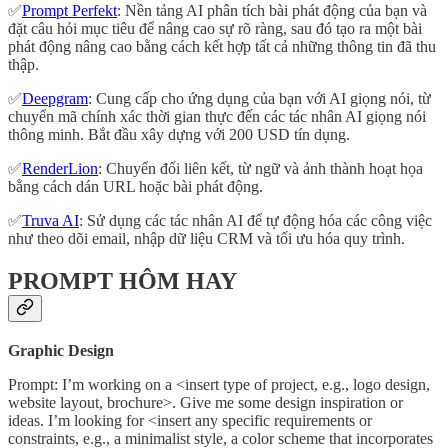
✅
Prompt Perfekt
: Nền tảng AI phân tích bài phát động của bạn và
đặt câu hỏi mục tiêu để nâng cao sự rõ ràng, sau đó tạo ra một bài
phát động nâng cao bằng cách kết hợp tất cả những thông tin đã thu
thập.
✅
Deepgram
: Cung cấp cho ứng dụng của bạn với AI giọng nói, từ
chuyển mã chính xác thời gian thực đến các tác nhân AI giọng nói
thông minh. Bắt đầu xây dựng với 200 USD tín dụng.
✅
RenderLion
: Chuyển đổi liên kết, từ ngữ và ảnh thành hoạt họa
bằng cách dán URL hoặc bài phát động.
✅
Truva AI
: Sử dụng các tác nhân AI để tự động hóa các công việc
như theo dõi email, nhập dữ liệu CRM và tối ưu hóa quy trình.
PROMPT HÔM HAY
Graphic Design
Prompt: I’m working on a <insert type of project, e.g., logo design,
website layout, brochure>. Give me some design inspiration or
ideas. I’m looking for <insert any specific requirements or
constraints, e.g., a minimalist style, a color scheme that incorporates