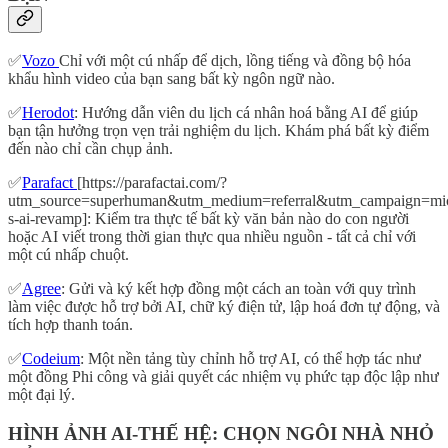
✅
Vozo
Chỉ với một cú nhấp để dịch, lồng tiếng và đồng bộ hóa
khẩu hình video của bạn sang bất kỳ ngôn ngữ nào.
✅
Herodot
: Hướng dẫn viên du lịch cá nhân hoá bằng AI để giúp
bạn tận hưởng trọn vẹn trải nghiệm du lịch. Khám phá bất kỳ điểm
đến nào chỉ cần chụp ảnh.
✅
Parafact
[https://parafactai.com/?
utm_source=superhuman&utm_medium=referral&utm_campaign=mic
s-ai-revamp]: Kiểm tra thực tế bất kỳ văn bản nào do con người
hoặc AI viết trong thời gian thực qua nhiều nguồn - tất cả chỉ với
một cú nhấp chuột.
✅
Agree
: Gửi và ký kết hợp đồng một cách an toàn với quy trình
làm việc được hỗ trợ bởi AI, chữ ký điện tử, lập hoá đơn tự động, và
tích hợp thanh toán.
✅
Codeium
: Một nền tảng tùy chỉnh hỗ trợ AI, có thể hợp tác như
một đồng Phi công và giải quyết các nhiệm vụ phức tạp độc lập như
một đại lý.
HÌNH ẢNH AI-THẾ HỆ: CHỌN NGÔI NHÀ NHỎ