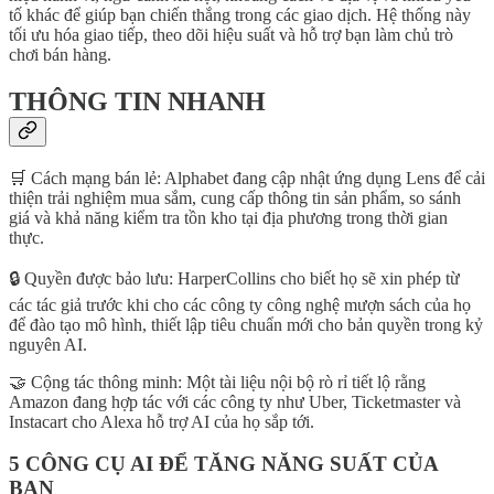
tố khác để giúp bạn chiến thắng trong các giao dịch. Hệ thống này
tối ưu hóa giao tiếp, theo dõi hiệu suất và hỗ trợ bạn làm chủ trò
chơi bán hàng.
THÔNG TIN NHANH
🛒 Cách mạng bán lẻ: Alphabet đang cập nhật ứng dụng Lens để cải
thiện trải nghiệm mua sắm, cung cấp thông tin sản phẩm, so sánh
giá và khả năng kiểm tra tồn kho tại địa phương trong thời gian
thực.
🔒 Quyền được bảo lưu: HarperCollins cho biết họ sẽ xin phép từ
các tác giả trước khi cho các công ty công nghệ mượn sách của họ
để đào tạo mô hình, thiết lập tiêu chuẩn mới cho bản quyền trong kỷ
nguyên AI.
🤝 Cộng tác thông minh: Một tài liệu nội bộ rò rỉ tiết lộ rằng
Amazon đang hợp tác với các công ty như Uber, Ticketmaster và
Instacart cho Alexa hỗ trợ AI của họ sắp tới.
5 CÔNG CỤ AI ĐỂ TĂNG NĂNG SUẤT CỦA
BẠN