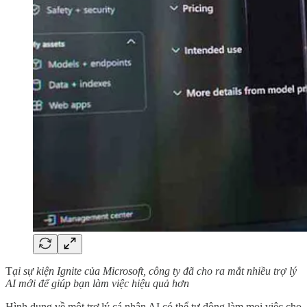
T
ại sự kiện Ignite của Microsoft, công ty đã cho ra mắt nhiều trợ lý
AI mới để giúp bạn làm việc hiệu quả hơn
Hình dung về một trợ lý cá nhân AI có thể tự động làm mọi việc cho