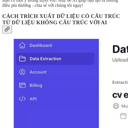
Bạn có một ý tưởng tuyệt vời? Hãy để AI giúp bạn tạo ra những
điều phi thường - chia sẻ với chúng tôi ngay!
CÁCH TRÍCH XUẤT DỮ LIỆU CÓ CẤU TRÚC
TỪ DỮ LIỆU KHÔNG CẤU TRÚC VỚI AI