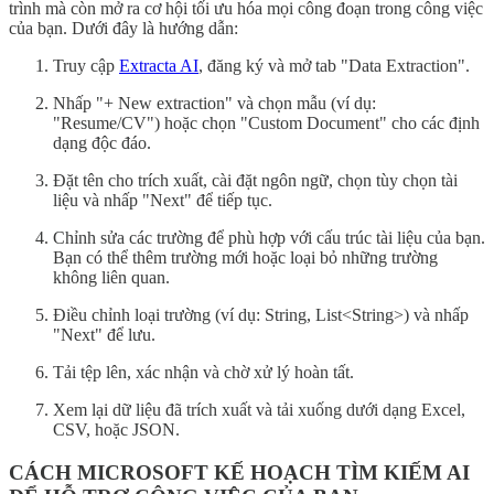
trình mà còn mở ra cơ hội tối ưu hóa mọi công đoạn trong công việc
của bạn. Dưới đây là hướng dẫn:
Truy cập
Extracta AI
, đăng ký và mở tab "Data Extraction".
Nhấp "+ New extraction" và chọn mẫu (ví dụ:
"Resume/CV") hoặc chọn "Custom Document" cho các định
dạng độc đáo.
Đặt tên cho trích xuất, cài đặt ngôn ngữ, chọn tùy chọn tài
liệu và nhấp "Next" để tiếp tục.
Chỉnh sửa các trường để phù hợp với cấu trúc tài liệu của bạn.
Bạn có thể thêm trường mới hoặc loại bỏ những trường
không liên quan.
Điều chỉnh loại trường (ví dụ: String, List<String>) và nhấp
"Next" để lưu.
Tải tệp lên, xác nhận và chờ xử lý hoàn tất.
Xem lại dữ liệu đã trích xuất và tải xuống dưới dạng Excel,
CSV, hoặc JSON.
CÁCH MICROSOFT KẾ HOẠCH TÌM KIẾM AI