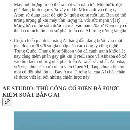
Máy tính lượng tử có thể ra mắt vào năm tới: Một bước đột
phá đáng kinh ngạc vừa xảy ra khi Microsoft và công ty
Atom sử dụng laser để giữ 24 qubit cùng một lúc. Bạn có thể
tưởng tượng gì khi máy tính lượng tử, với sức mạnh vật lý
lượng tử, có thể sớm được ra mắt vào năm 2025? Điều này có
thể là cú hích lớn cho sự phát triển của AI trong tương lai gần!
Cuộc chiến giành tài năng AI hàng đầu đang bước vào một
giai đoạn mới với sự gia nhập của các công ty công nghệ
Trung Quốc. Thung lũng Silicon vốn đã cạnh tranh khốc liệt
nay càng thêm phần gay gắt khi ByteDance và Alibaba đổ xô
vào tìm kiếm những nhà phát triển AI xuất sắc nhất. Alibaba,
với việc thuê các cựu nhân viên OpenAI, đang chuẩn bị cho
một cú đột phá lớn tại Bay Area. Tương lai của AI chắc chắn
sẽ được viết lại bởi những chiến lược này.
AE STUDIO: THỦ CÔNG CỔ ĐIỂN ĐÃ ĐƯỢC
KIỂM SOÁT BẰNG AI