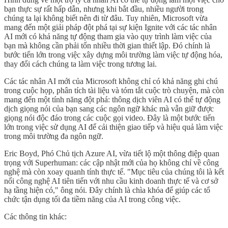
bạn thực sự rất hấp dẫn, nhưng khi bắt đầu, nhiều người trong
chúng ta lại không biết nên đi từ đâu. Tuy nhiên, Microsoft vừa
mang đến một giải pháp đột phá tại sự kiện Ignite với các tác nhân
AI mới có khả năng tự động tham gia vào quy trình làm việc của
bạn mà không cần phải tốn nhiều thời gian thiết lập. Đó chính là
bước tiến lớn trong việc xây dựng môi trường làm việc tự động hóa,
thay đổi cách chúng ta làm việc trong tương lai.
Các tác nhân AI mới của Microsoft không chỉ có khả năng ghi chú
trong cuộc họp, phân tích tài liệu và tóm tắt cuộc trò chuyện, mà còn
mang đến một tính năng đột phá: thông dịch viên AI có thể tự động
dịch giọng nói của bạn sang các ngôn ngữ khác mà vẫn giữ được
giọng nói độc đáo trong các cuộc gọi video. Đây là một bước tiến
lớn trong việc sử dụng AI để cải thiện giao tiếp và hiệu quả làm việc
trong môi trường đa ngôn ngữ.
Eric Boyd, Phó Chủ tịch Azure AI, vừa tiết lộ một thông điệp quan
trọng với Superhuman: các cập nhật mới của họ không chỉ về công
nghệ mà còn xoay quanh tính thực tế. "Mục tiêu của chúng tôi là kết
nối công nghệ AI tiên tiến với nhu cầu kinh doanh thực tế và cơ sở
hạ tầng hiện có," ông nói. Đây chính là chìa khóa để giúp các tổ
chức tận dụng tối đa tiềm năng của AI trong công việc.
Các thông tin khác: