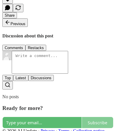
Share
Previous
Discussion about this post
Comments
Restacks
Top
Latest
Discussions
No posts
Ready for more?
Subscribe
© 2026 AI Update
·
Privacy
∙
Terms
∙
Collection notice