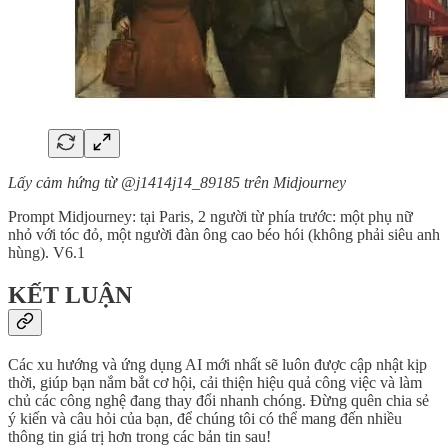
Lấy cảm hứng từ @j1414j14_89185 trên Midjourney
Prompt Midjourney: tại Paris, 2 người từ phía trước: một phụ nữ
nhỏ với tóc đỏ, một người đàn ông cao béo hói (không phải siêu anh
hùng). V6.1
KẾT LUẬN
Các xu hướng và ứng dụng AI mới nhất sẽ luôn được cập nhật kịp
thời, giúp bạn nắm bắt cơ hội, cải thiện hiệu quả công việc và làm
chủ các công nghệ đang thay đổi nhanh chóng. Đừng quên chia sẻ
ý kiến và câu hỏi của bạn, để chúng tôi có thể mang đến nhiều
thông tin giá trị hơn trong các bản tin sau!