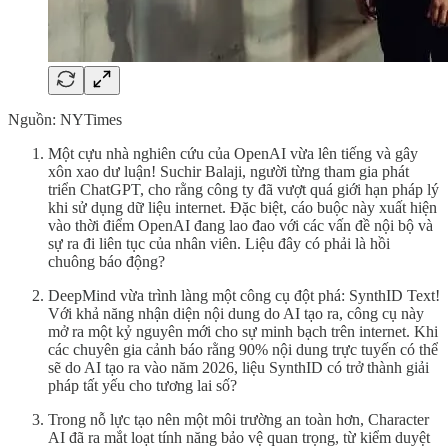
Nguồn: NYTimes
Một cựu nhà nghiên cứu của OpenAI vừa lên tiếng và gây
xôn xao dư luận! Suchir Balaji, người từng tham gia phát
triển ChatGPT, cho rằng công ty đã vượt quá giới hạn pháp lý
khi sử dụng dữ liệu internet. Đặc biệt, cáo buộc này xuất hiện
vào thời điểm OpenAI đang lao đao với các vấn đề nội bộ và
sự ra đi liên tục của nhân viên. Liệu đây có phải là hồi
chuông báo động?
DeepMind vừa trình làng một công cụ đột phá: SynthID Text!
Với khả năng nhận diện nội dung do AI tạo ra, công cụ này
mở ra một kỷ nguyên mới cho sự minh bạch trên internet. Khi
các chuyên gia cảnh báo rằng 90% nội dung trực tuyến có thể
sẽ do AI tạo ra vào năm 2026, liệu SynthID có trở thành giải
pháp tất yếu cho tương lai số?
Trong nỗ lực tạo nên một môi trường an toàn hơn, Character
AI đã ra mắt loạt tính năng bảo vệ quan trọng, từ kiểm duyệt