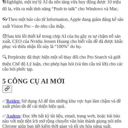
🎙️Highlight, một trợ lý AI đa nền tảng vừa huy động được 10 triệu
đô la, vừa ra mắt tính năng “Push to talk” cho Windows và Mac.
👓️Theo một báo cáo từ Information, Apple đang giảm đáng kể sản
xuất Vision Pro – do nhu cầu thấp.
😓Sau khi lỗi thiết kế trong chip AI của họ gây ra sự chậm trễ sản
xuất, CEO của Nvidia Jensen Huang cho biết vấn đề đã được khắc
phục và thừa nhận lỗi này là “100%” do họ.
🔍️ Perplexity đã thực hiện một số thay đổi cho Pro Search và giới
thiệu Chế độ Lý luận, cho phép bạn hỏi (và tìm câu trả lời) cho các
câu hỏi phức tạp.
5 CÔNG CỤ AI MỚI
✅
Reiden:
Sử dụng AI để tìm những khu vực bạn làm chậm và đề
xuất phím tắt để cải thiện hiệu quả.
✅
Audeus
: Đọc lớn bất kỳ tài liệu, email, trang web, hoặc bài báo
nào với một tiện ích mở rộng chuyển văn bản thành giọng nói trên
Chrome giúp bạn tiết kiệm thời gian và tối ưu hóa năng suất.