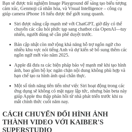
Bạn sẽ được trải nghiệm Image Playground để sáng tạo biểu tượng
cảm xúc, Genmoji cá nhân hóa, và Visual Intelligence – công cụ
giúp camera iPhone 16 hiểu được thế giới xung quanh.
Siri được nâng cấp mạnh mẽ với ChatGPT, giờ đây có thể
chuyển các câu hỏi phức tạp sang chatbot của OpenAI—tuy
nhiên, người dùng sẽ cần phê duyệt trước.
Bản cập nhật còn mở rộng khả năng hỗ trợ ngôn ngữ cho
nhiều khu vực nói tiếng Anh và dự kiến sẽ bổ sung thêm các
ngôn ngữ mới vào năm 2025.
Apple đã đưa ra các biện pháp bảo vệ mạnh mẽ khi tạo hình
ảnh, bao gồm bộ lọc ngăn chặn nội dung không phù hợp và
hạn chế tạo ra hình ảnh quá chân thực.
Một số tính năng tiên tiến như việc Siri hoạt động trong các
ứng dụng sẽ không có mặt ngay lập tức, nhưng bản beta này
giúp Apple thu thập phản hồi từ nhà phát triển trước khi ra
mắt chính thức cuối năm nay.
CÁCH CHUYỂN ĐỔI HÌNH ẢNH
THÀNH VIDEO VỚI KAIBER'S
SUPERSTUDIO