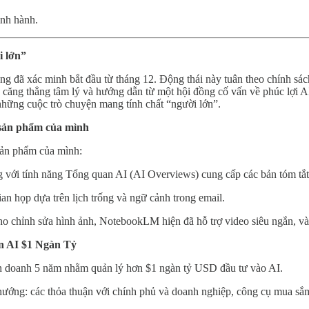
ịnh hành.
i lớn”
ng đã xác minh bắt đầu từ tháng 12. Động thái này tuân theo chính sá
ng căng thẳng tâm lý và hướng dẫn từ một hội đồng cố vấn về phúc lợi 
những cuộc trò chuyện mang tính chất “người lớn”.
c sản phẩm của mình
 sản phẩm của mình:
 với tính năng Tổng quan AI (AI Overviews) cung cấp các bản tóm tắt 
ian họp dựa trên lịch trống và ngữ cảnh trong email.
chỉnh sửa hình ảnh, NotebookLM hiện đã hỗ trợ video siêu ngắn, và M
 AI $1 Ngàn Tỷ
nh doanh 5 năm nhằm quản lý hơn $1 ngàn tỷ USD đầu tư vào AI.
ướng: các thỏa thuận với chính phủ và doanh nghiệp, công cụ mua sắm A