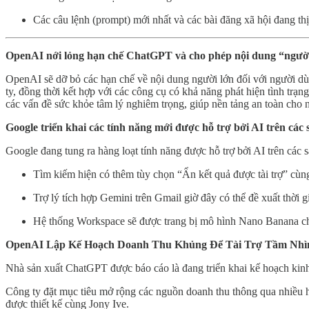
Các câu lệnh (prompt) mới nhất và các bài đăng xã hội đang th
OpenAI nới lỏng hạn chế ChatGPT và cho phép nội dung “ngườ
OpenAI sẽ dỡ bỏ các hạn chế về nội dung người lớn đối với người dù
ty, đồng thời kết hợp với các công cụ có khả năng phát hiện tình trạ
các vấn đề sức khỏe tâm lý nghiêm trọng, giúp nền tảng an toàn cho 
Google triển khai các tính năng mới được hỗ trợ bởi AI trên cá
Google đang tung ra hàng loạt tính năng được hỗ trợ bởi AI trên các
Tìm kiếm hiện có thêm tùy chọn “Ẩn kết quả được tài trợ” cùng
Trợ lý tích hợp Gemini trên Gmail giờ đây có thể đề xuất thời g
Hệ thống Workspace sẽ được trang bị mô hình Nano Banana cho 
OpenAI Lập Kế Hoạch Doanh Thu Khủng Để Tài Trợ Tầm Nhìn
Nhà sản xuất ChatGPT được báo cáo là đang triển khai kế hoạch ki
Công ty đặt mục tiêu mở rộng các nguồn doanh thu thông qua nhiều h
được thiết kế cùng Jony Ive.