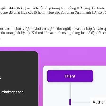
iảm 44% thời gian xử lý lỗ hổng trung bình đồng thời tăng độ chính x
ụng để phát hiện các lỗ hổng, giúp các đội phản ứng nhanh hơn so vớ
 các tổ chức vượt ra khỏi các dự án thử nghiệm và tích hợp AI vào qu
tin tưởng bất kỳ ai). Khi nói đến an ninh mạng, dùng lửa để dập lửa có 
T