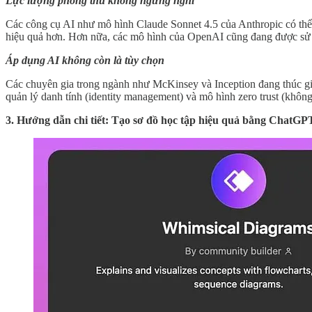
Lực lượng phòng thủ không ngừng nghỉ
Các công cụ AI như mô hình Claude Sonnet 4.5 của Anthropic có thể g
hiệu quả hơn. Hơn nữa, các mô hình của OpenAI cũng đang được sử d
Áp dụng AI không còn là tùy chọn
Các chuyên gia trong ngành như McKinsey và Inception đang thúc giục
quản lý danh tính (identity management) và mô hình zero trust (không 
3. Hướng dẫn chi tiết: Tạo sơ đồ học tập hiệu quả bằng ChatGP