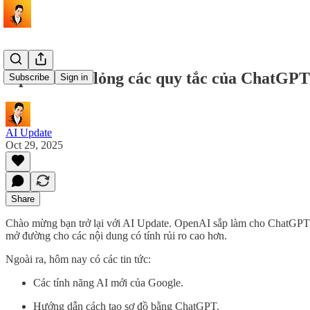
OpenAI nới lỏng các quy tắc của ChatGPT
Subscribe
Sign in
AI Update
Oct 29, 2025
Share
Chào mừng bạn trở lại với AI Update. OpenAI sắp làm cho ChatGPT t
mở đường cho các nội dung có tính rủi ro cao hơn.
Ngoài ra, hôm nay có các tin tức:
Các tính năng AI mới của Google.
Hướng dẫn cách tạo sơ đồ bằng ChatGPT.