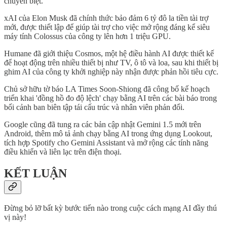
chuyên biệt.
xAI của Elon Musk đã chính thức bảo đảm 6 tỷ đô la tiền tài trợ
mới, được thiết lập để giúp tài trợ cho việc mở rộng đáng kể siêu
máy tính Colossus của công ty lên hơn 1 triệu GPU.
Humane đã giới thiệu Cosmos, một hệ điều hành AI được thiết kế
để hoạt động trên nhiều thiết bị như TV, ô tô và loa, sau khi thiết bị
ghim AI của công ty khởi nghiệp này nhận được phản hồi tiêu cực.
Chủ sở hữu tờ báo LA Times Soon-Shiong đã công bố kế hoạch
triển khai 'đồng hồ đo độ lệch' chạy bằng AI trên các bài báo trong
bối cảnh ban biên tập tái cấu trúc và nhân viên phản đối.
Google cũng đã tung ra các bản cập nhật Gemini 1.5 mới trên
Android, thêm mô tả ảnh chạy bằng AI trong ứng dụng Lookout,
tích hợp Spotify cho Gemini Assistant và mở rộng các tính năng
điều khiển và liên lạc trên điện thoại.
KẾT LUẬN
Đừng bỏ lỡ bất kỳ bước tiến nào trong cuộc cách mạng AI đầy thú
vị này!