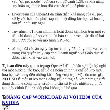
vào "o1 pro mode", với cửa sổ ngữ cảnh 128k và khả năng
suy luận mạnh mẽ hơn đối với các vấn đề phức tạp.
Livestream của OpenAI đã trình diễn khả năng của o1 pro,
xử lý các bài toán phức tạp về nhiệt động lực học và hóa học
sau vài phút suy nghĩ.
Tuy nhiên, o1 hoàn chỉnh lại hoạt động kém hơn trên một số
tiêu chí đánh giá so với phiên bản xem trước, mặc dù cả hai
đều vượt trội so với mô hình GPT-4o.
o1 hiện đã có sẵn ngay lập tức cho người dùng Plus và Team,
trong khi quyền truy cập cho Doanh nghiệp và Giáo dục sẽ
được triển khai vào tuần tới.
Tại sao điều này quan trọng:
OpenAI đã mở đầu sự kiện kỳ nghỉ
với một bước đi táo bạo, tiết lộ o1 hoàn chỉnh và chế độ Pro mới,
hứa hẹn sẽ mang đến những khả năng vượt trội. Mặc dù mức giá
200 USD là một sự leo thang đáng kể, nhưng đối với những người
dùng đam mê công nghệ và có nhu cầu xử lý các nhiệm vụ phức
tạp, đây chính là bước đột phá không thể bỏ qua.
📶
NÂNG CẤP WORKLOAD AI VỚI H200 CỦA
NVIDIA