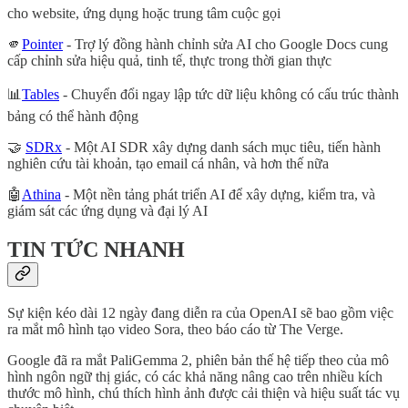
cho website, ứng dụng hoặc trung tâm cuộc gọi
🫵
Pointer
- Trợ lý đồng hành chỉnh sửa AI cho Google Docs cung
cấp chỉnh sửa hiệu quả, tinh tế, thực trong thời gian thực
📊
Tables
- Chuyển đổi ngay lập tức dữ liệu không có cấu trúc thành
bảng có thể hành động
🤝
SDRx
- Một AI SDR xây dựng danh sách mục tiêu, tiến hành
nghiên cứu tài khoản, tạo email cá nhân, và hơn thế nữa
🤖
Athina
- Một nền tảng phát triển AI để xây dựng, kiểm tra, và
giám sát các ứng dụng và đại lý AI
TIN TỨC NHANH
Sự kiện kéo dài 12 ngày đang diễn ra của OpenAI sẽ bao gồm việc
ra mắt mô hình tạo video Sora, theo báo cáo từ The Verge.
Google đã ra mắt PaliGemma 2, phiên bản thế hệ tiếp theo của mô
hình ngôn ngữ thị giác, có các khả năng nâng cao trên nhiều kích
thước mô hình, chú thích hình ảnh được cải thiện và hiệu suất tác vụ