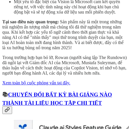
Một yếu tố đặc biệt của Vision là Microsoft cam kết quyền
riêng tư, với việc tính năng này chỉ hoạt động khi bạn chủ
động bật và sẽ tự động xóa dữ liệu sau mỗi phiên duyệt.
Tại sao điều này quan trọng:
Sản phẩm này là một trong những
trải nghiệm ấn tượng nhất mà chúng tôi đã thử nghiệm trong năm
qua. Khi kết hợp các yếu tố ngữ cảnh theo thời gian thực và khả
năng AI có thể "nhìn thấy" mọi thứ trong trình duyệt của bạn, một
loại AI hoàn toàn mới đang hình thành. Và ai biết được, đây có thể
là xu hướng bùng nổ trong năm 2025!
Trong trường hợp bạn bỏ lỡ, Rowan (người sáng lập The Rundown)
đã ngồi lại với Giám đốc AI của Microsoft, Mustafa Suleyman, để
thảo luận về cách thức hoạt động của Copilot Vision, trí nhớ vô hạn,
người bạn đồng hành AI, các đại lý và nhiều hơn nữa.
Xem toàn bộ cuộc phỏng vấn tại đây.
📚
CHUYỂN ĐỔI BẤT KỲ BÀI GIẢNG NÀO
THÀNH TÀI LIỆU HỌC TẬP CHI TIẾT