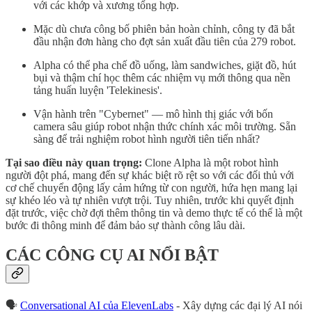
với các khớp và xương tổng hợp.
Mặc dù chưa công bố phiên bản hoàn chỉnh, công ty đã bắt
đầu nhận đơn hàng cho đợt sản xuất đầu tiên của 279 robot.
Alpha có thể pha chế đồ uống, làm sandwiches, giặt đồ, hút
bụi và thậm chí học thêm các nhiệm vụ mới thông qua nền
tảng huấn luyện 'Telekinesis'.
Vận hành trên "Cybernet" — mô hình thị giác với bốn
camera sâu giúp robot nhận thức chính xác môi trường. Sẵn
sàng để trải nghiệm robot hình người tiên tiến nhất?
Tại sao điều này quan trọng:
Clone Alpha là một robot hình
người đột phá, mang đến sự khác biệt rõ rệt so với các đối thủ với
cơ chế chuyển động lấy cảm hứng từ con người, hứa hẹn mang lại
sự khéo léo và tự nhiên vượt trội. Tuy nhiên, trước khi quyết định
đặt trước, việc chờ đợi thêm thông tin và demo thực tế có thể là một
bước đi thông minh để đảm bảo sự thành công lâu dài.
CÁC CÔNG CỤ AI NỔI BẬT
🗣️
Conversational AI của ElevenLabs
- Xây dựng các đại lý AI nói