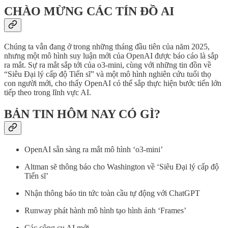
CHÀO MỪNG CÁC TÍN ĐỒ AI
Chúng ta vẫn đang ở trong những tháng đầu tiên của năm 2025,
nhưng một mô hình suy luận mới của OpenAI được báo cáo là sắp
ra mắt. Sự ra mắt sắp tới của o3-mini, cùng với những tin đồn về
“Siêu Đại lý cấp độ Tiến sĩ” và một mô hình nghiên cứu tuổi thọ
con người mới, cho thấy OpenAI có thể sắp thực hiện bước tiến lớn
tiếp theo trong lĩnh vực AI.
BẢN TIN HÔM NAY CÓ GÌ?
OpenAI sẵn sàng ra mắt mô hình ‘o3-mini’
Altman sẽ thông báo cho Washington về ‘Siêu Đại lý cấp độ
Tiến sĩ’
Nhận thông báo tin tức toàn cầu tự động với ChatGPT
Runway phát hành mô hình tạo hình ảnh ‘Frames’
Các công cụ AI mới