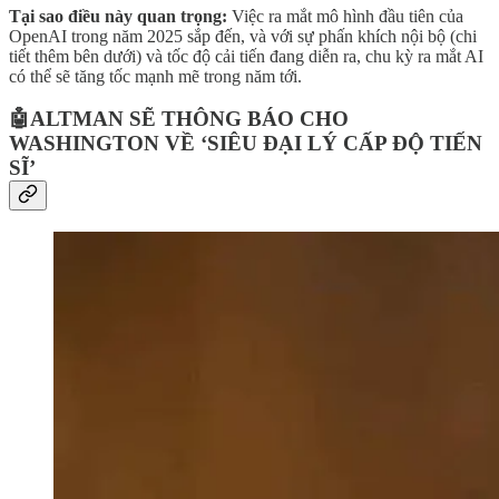
Tại sao điều này quan trọng:
Việc ra mắt mô hình đầu tiên của
OpenAI trong năm 2025 sắp đến, và với sự phấn khích nội bộ (chi
tiết thêm bên dưới) và tốc độ cải tiến đang diễn ra, chu kỳ ra mắt AI
có thể sẽ tăng tốc mạnh mẽ trong năm tới.
🤖ALTMAN SẼ THÔNG BÁO CHO
WASHINGTON VỀ ‘SIÊU ĐẠI LÝ CẤP ĐỘ TIẾN
SĨ’