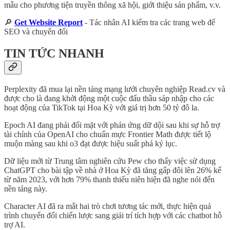
mẫu cho phương tiện truyền thông xã hội, giới thiệu sản phẩm, v.v.
🔎
Get Website Report
- Tác nhân AI kiểm tra các trang web để
SEO và chuyển đổi
TIN TỨC NHANH
Perplexity đã mua lại nền tảng mạng lưới chuyên nghiệp Read.cv và
được cho là đang khởi động một cuộc đấu thầu sáp nhập cho các
hoạt động của TikTok tại Hoa Kỳ với giá trị hơn 50 tỷ đô la.
Epoch AI đang phải đối mặt với phản ứng dữ dội sau khi sự hỗ trợ
tài chính của OpenAI cho chuẩn mực Frontier Math được tiết lộ
muộn màng sau khi o3 đạt được hiệu suất phá kỷ lục.
Dữ liệu mới từ Trung tâm nghiên cứu Pew cho thấy việc sử dụng
ChatGPT cho bài tập về nhà ở Hoa Kỳ đã tăng gấp đôi lên 26% kể
từ năm 2023, với hơn 79% thanh thiếu niên hiện đã nghe nói đến
nền tảng này.
Character AI đã ra mắt hai trò chơi tương tác mới, thực hiện quá
trình chuyển đổi chiến lược sang giải trí tích hợp với các chatbot hỗ
trợ AI.