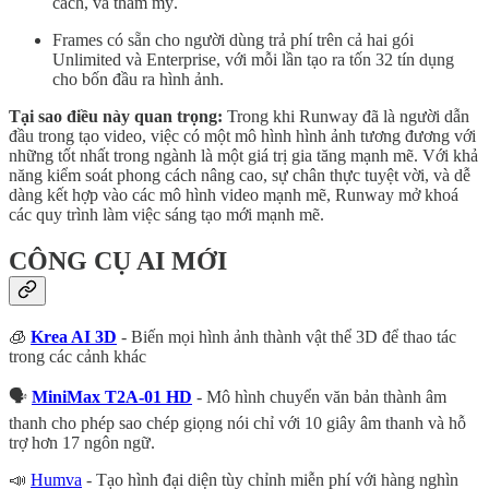
cách, và thẩm mỹ.
Frames có sẵn cho người dùng trả phí trên cả hai gói
Unlimited và Enterprise, với mỗi lần tạo ra tốn 32 tín dụng
cho bốn đầu ra hình ảnh.
Tại sao điều này quan trọng:
Trong khi Runway đã là người dẫn
đầu trong tạo video, việc có một mô hình hình ảnh tương đương với
những tốt nhất trong ngành là một giá trị gia tăng mạnh mẽ. Với khả
năng kiểm soát phong cách nâng cao, sự chân thực tuyệt vời, và dễ
dàng kết hợp vào các mô hình video mạnh mẽ, Runway mở khoá
các quy trình làm việc sáng tạo mới mạnh mẽ.
CÔNG CỤ AI MỚI
🧊
Krea AI 3D
- Biến mọi hình ảnh thành vật thể 3D để thao tác
trong các cảnh khác
🗣️
MiniMax T2A-01 HD
- Mô hình chuyển văn bản thành âm
thanh cho phép sao chép giọng nói chỉ với 10 giây âm thanh và hỗ
trợ hơn 17 ngôn ngữ.
📣
Humva
- Tạo hình đại diện tùy chỉnh miễn phí với hàng nghìn