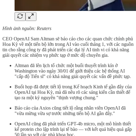
Hình ảnh nguồn: Reuters
CEO OpenAI Sam Altman sẽ báo cáo cho các quan chức chính phủ
Hoa Kỳ về một tiến bộ lớn trong AI vào cuối tháng 1, với các nguồn
tin cho rằng công ty đã phát triển các đại lý AI tinh vi có khả năng
giải quyết các nhiệm vụ phức tạp ở mức độ chuyên gia.
Altman đã lên lịch tổ chức một buổi thuyết trình kín ở
Washington vào ngày 30/01 để giới thiệu các hệ thống AI
"cấp độ Tiến sĩ" có khả năng giải quyết các vấn đề phức tạp.
Buổi họp đã được tiết lộ trong Kế hoạch Kinh tế gần đây của
OpenAI tại Hoa Kỳ, mà đã nêu rõ các sáng kiến cần thiết để
tạo ra một kỷ nguyên "thịnh vượng chung."
Báo cáo của Axios cũng tiết lộ rằng nhân viên OpenAI đã
"vừa mừng vừa sợ trước những tiến bộ AI gần đây."
OpenAI cũng đã phát triển GPT-4b micro, một mô hình thiết
kế protein cho lập trình lại tế bào — với kết quả hiệu quả gấp
50 lần so với các nhà khoa học.