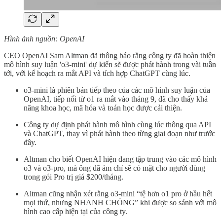
Hình ảnh nguồn: OpenAI
CEO OpenAI Sam Altman đã thông báo rằng công ty đã hoàn thiện
mô hình suy luận 'o3-mini' dự kiến sẽ được phát hành trong vài tuần
tới, với kế hoạch ra mắt API và tích hợp ChatGPT cùng lúc.
o3-mini là phiên bản tiếp theo của các mô hình suy luận của
OpenAI, tiếp nối từ o1 ra mắt vào tháng 9, đã cho thấy khả
năng khoa học, mã hóa và toán học được cải thiện.
Công ty dự định phát hành mô hình cùng lúc thông qua API
và ChatGPT, thay vì phát hành theo từng giai đoạn như trước
đây.
Altman cho biết OpenAI hiện đang tập trung vào các mô hình
o3 và o3-pro, mà ông đã ám chỉ sẽ có mặt cho người dùng
trong gói Pro trị giá $200/tháng.
Altman cũng nhận xét rằng o3-mini “tệ hơn o1 pro ở hầu hết
mọi thứ, nhưng NHANH CHÓNG” khi được so sánh với mô
hình cao cấp hiện tại của công ty.