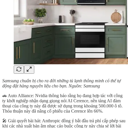
Samsung chuẩn bị cho ra đời những tủ lạnh thông minh có thể tự
động đặt hàng nguyên liệu cho bạn. Nguồn: Samsung
🚗 Auto Alliance: Nvidia thông báo rằng họ đang hợp tác với công
ty khởi nghiệp nhận dạng giọng nói AI Cerence, nền tảng AI đàm
thoại của công ty này đã được sử dụng trong khoảng 500.000 ô tô.
Thỏa thuận này đã nâng cổ phiếu của Cerence lên 66%.
🎤 Giải quyết bài hát: Anthropic đồng ý bắt đầu trả phí cấp phép sau
khi các nhà xuất bản âm nhạc cáo buộc công ty này chia sẻ lời bài