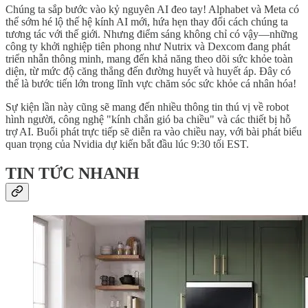
Chúng ta sắp bước vào kỷ nguyên AI đeo tay! Alphabet và Meta có
thể sớm hé lộ thế hệ kính AI mới, hứa hẹn thay đổi cách chúng ta
tương tác với thế giới. Nhưng điểm sáng không chỉ có vậy—những
công ty khởi nghiệp tiên phong như Nutrix và Dexcom đang phát
triển nhẫn thông minh, mang đến khả năng theo dõi sức khỏe toàn
diện, từ mức độ căng thẳng đến đường huyết và huyết áp. Đây có
thể là bước tiến lớn trong lĩnh vực chăm sóc sức khỏe cá nhân hóa!
Sự kiện lần này cũng sẽ mang đến nhiều thông tin thú vị về robot
hình người, công nghệ "kính chắn gió ba chiều" và các thiết bị hỗ
trợ AI. Buổi phát trực tiếp sẽ diễn ra vào chiều nay, với bài phát biểu
quan trọng của Nvidia dự kiến bắt đầu lúc 9:30 tối EST.
TIN TỨC NHANH