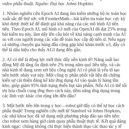
video phẫu thuật. Nguồn: Đại học Johns Hopkins
1. Nhóm nghiên cứu Epoch AI đang tìm kiếm những bộ óc toán học
xuất sắc để thử sức với FrontierMath—bài kiểm tra toán học cực kỳ
khó được thiết kế để đánh giá khả năng của các mô hình AI tiên
tiến. Theo Epoch AI, mô hình o3 mới của OpenAI đã đạt 25% trong
bài kiểm tra này, làm dấy lên câu hỏi về khả năng cạnh tranh của AI
so với con người trong các vấn đề toán học cấp độ tiến sĩ. Nếu ngay
cả những chuyên gia hàng đầu cũng gặp khó khăn trước o3, đây có
thể là dấu hiệu cho thấy AGI đang đến gần.
2. AI có thể là động lực mới thúc đẩy nền kinh tế! Năng suất lao
động Mỹ đã tăng ổn định trên 2% trong năm quý liên tiếp, và các
nhà kinh tế đang xem xét liệu công nghệ AI có phải là yếu tố tạo
nên bước nhảy vọt này. Một công ty phân phối vật liệu đã chứng
kiến sự cải thiện đáng kể khi ứng dụng AI vào quản lý hàng tồn
kho, giúp giảm 95% tình trạng thiếu hụt sản phẩm. Nếu AI có thể tối
ưu hóa chuỗi cung ứng theo cách này, tiềm năng ứng dụng trong
các lĩnh vực khác còn rộng lớn đến đâu?
3. Một bước tiến lớn trong y học—robot giờ đây có thể tự học cách
phẫu thuật! Trong nghiên cứu mới từ Stanford và Johns Hopkins,
các nhà khoa học đã sử dụng một phương pháp đào tạo tiên tiến:
cho robot xem hàng giờ cảnh quay phẫu thuật thực tế. Kết quả đáng
kinh ngạc: chúng không chỉ thực hiện thành thạo các thao tác y tế