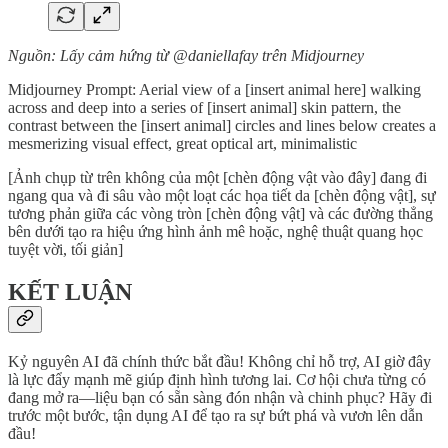
Nguồn: Lấy cảm hứng từ @daniellafay trên Midjourney
Midjourney Prompt: Aerial view of a [insert animal here] walking
across and deep into a series of [insert animal] skin pattern, the
contrast between the [insert animal] circles and lines below creates a
mesmerizing visual effect, great optical art, minimalistic
[Ảnh chụp từ trên không của một [chèn động vật vào đây] đang đi
ngang qua và đi sâu vào một loạt các họa tiết da [chèn động vật], sự
tương phản giữa các vòng tròn [chèn động vật] và các đường thẳng
bên dưới tạo ra hiệu ứng hình ảnh mê hoặc, nghệ thuật quang học
tuyệt vời, tối giản]
KẾT LUẬN
Kỷ nguyên AI đã chính thức bắt đầu! Không chỉ hỗ trợ, AI giờ đây
là lực đẩy mạnh mẽ giúp định hình tương lai. Cơ hội chưa từng có
đang mở ra—liệu bạn có sẵn sàng đón nhận và chinh phục? Hãy đi
trước một bước, tận dụng AI để tạo ra sự bứt phá và vươn lên dẫn
đầu!