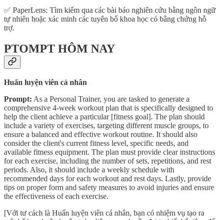
✅ PaperLens: Tìm kiếm qua các bài báo nghiên cứu bằng ngôn ngữ
tự nhiên hoặc xác minh các tuyên bố khoa học có bằng chứng hỗ
trợ.
PTOMPT HÔM NAY
Huấn luyện viên cá nhân
Prompt:
As a Personal Trainer, you are tasked to generate a
comprehensive 4-week workout plan that is specifically designed to
help the client achieve a particular [fitness goal]. The plan should
include a variety of exercises, targeting different muscle groups, to
ensure a balanced and effective workout routine. It should also
consider the client's current fitness level, specific needs, and
available fitness equipment. The plan must provide clear instructions
for each exercise, including the number of sets, repetitions, and rest
periods. Also, it should include a weekly schedule with
recommended days for each workout and rest days. Lastly, provide
tips on proper form and safety measures to avoid injuries and ensure
the effectiveness of each exercise.
[Với tư cách là Huấn luyện viên cá nhân, bạn có nhiệm vụ tạo ra