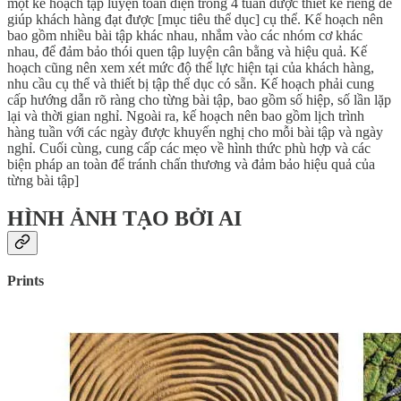
một kế hoạch tập luyện toàn diện trong 4 tuần được thiết kế riêng để
giúp khách hàng đạt được [mục tiêu thể dục] cụ thể. Kế hoạch nên
bao gồm nhiều bài tập khác nhau, nhắm vào các nhóm cơ khác
nhau, để đảm bảo thói quen tập luyện cân bằng và hiệu quả. Kế
hoạch cũng nên xem xét mức độ thể lực hiện tại của khách hàng,
nhu cầu cụ thể và thiết bị tập thể dục có sẵn. Kế hoạch phải cung
cấp hướng dẫn rõ ràng cho từng bài tập, bao gồm số hiệp, số lần lặp
lại và thời gian nghỉ. Ngoài ra, kế hoạch nên bao gồm lịch trình
hàng tuần với các ngày được khuyến nghị cho mỗi bài tập và ngày
nghỉ. Cuối cùng, cung cấp các mẹo về hình thức phù hợp và các
biện pháp an toàn để tránh chấn thương và đảm bảo hiệu quả của
từng bài tập]
HÌNH ẢNH TẠO BỞI AI
Prints