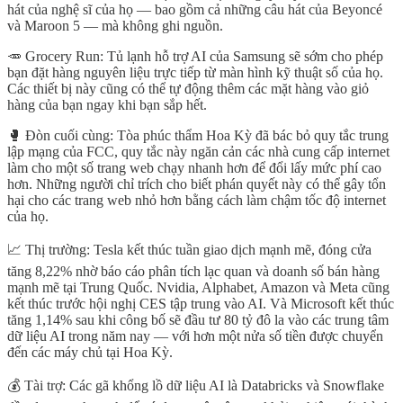
hát của nghệ sĩ của họ — bao gồm cả những câu hát của Beyoncé
và Maroon 5 — mà không ghi nguồn.
🥕 Grocery Run: Tủ lạnh hỗ trợ AI của Samsung sẽ sớm cho phép
bạn đặt hàng nguyên liệu trực tiếp từ màn hình kỹ thuật số của họ.
Các thiết bị này cũng có thể tự động thêm các mặt hàng vào giỏ
hàng của bạn ngay khi bạn sắp hết.
🥊 Đòn cuối cùng: Tòa phúc thẩm Hoa Kỳ đã bác bỏ quy tắc trung
lập mạng của FCC, quy tắc này ngăn cản các nhà cung cấp internet
làm cho một số trang web chạy nhanh hơn để đổi lấy mức phí cao
hơn. Những người chỉ trích cho biết phán quyết này có thể gây tổn
hại cho các trang web nhỏ hơn bằng cách làm chậm tốc độ internet
của họ.
📈 Thị trường: Tesla kết thúc tuần giao dịch mạnh mẽ, đóng cửa
tăng 8,22% nhờ báo cáo phân tích lạc quan và doanh số bán hàng
mạnh mẽ tại Trung Quốc. Nvidia, Alphabet, Amazon và Meta cũng
kết thúc trước hội nghị CES tập trung vào AI. Và Microsoft kết thúc
tăng 1,14% sau khi công bố sẽ đầu tư 80 tỷ đô la vào các trung tâm
dữ liệu AI trong năm nay — với hơn một nửa số tiền được chuyển
đến các máy chủ tại Hoa Kỳ.
💰️ Tài trợ: Các gã khổng lồ dữ liệu AI là Databricks và Snowflake