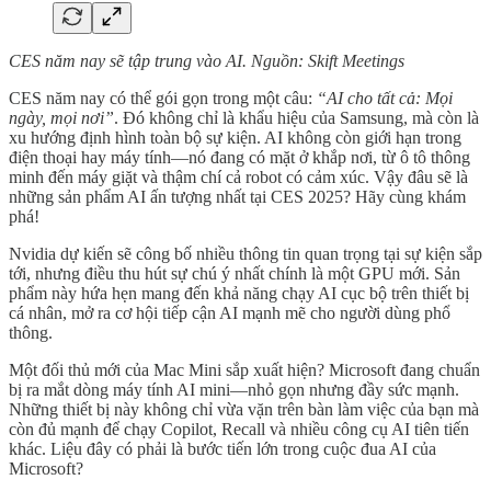
CES năm nay sẽ tập trung vào AI. Nguồn: Skift Meetings
CES năm nay có thể gói gọn trong một câu:
“AI cho tất cả: Mọi
ngày, mọi nơi”
. Đó không chỉ là khẩu hiệu của Samsung, mà còn là
xu hướng định hình toàn bộ sự kiện. AI không còn giới hạn trong
điện thoại hay máy tính—nó đang có mặt ở khắp nơi, từ ô tô thông
minh đến máy giặt và thậm chí cả robot có cảm xúc. Vậy đâu sẽ là
những sản phẩm AI ấn tượng nhất tại CES 2025? Hãy cùng khám
phá!
Nvidia dự kiến sẽ công bố nhiều thông tin quan trọng tại sự kiện sắp
tới, nhưng điều thu hút sự chú ý nhất chính là một GPU mới. Sản
phẩm này hứa hẹn mang đến khả năng chạy AI cục bộ trên thiết bị
cá nhân, mở ra cơ hội tiếp cận AI mạnh mẽ cho người dùng phổ
thông.
Một đối thủ mới của Mac Mini sắp xuất hiện? Microsoft đang chuẩn
bị ra mắt dòng máy tính AI mini—nhỏ gọn nhưng đầy sức mạnh.
Những thiết bị này không chỉ vừa vặn trên bàn làm việc của bạn mà
còn đủ mạnh để chạy Copilot, Recall và nhiều công cụ AI tiên tiến
khác. Liệu đây có phải là bước tiến lớn trong cuộc đua AI của
Microsoft?