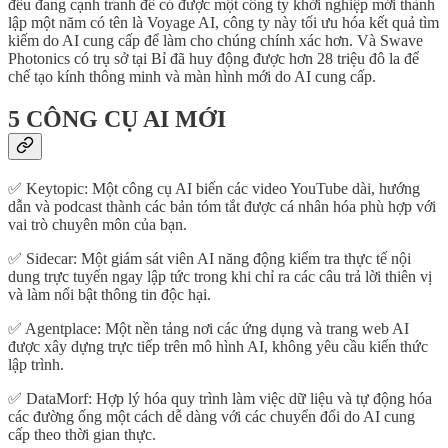
đều đang cạnh tranh để có được một công ty khởi nghiệp mới thành
lập một năm có tên là Voyage AI, công ty này tối ưu hóa kết quả tìm
kiếm do AI cung cấp để làm cho chúng chính xác hơn. Và Swave
Photonics có trụ sở tại Bỉ đã huy động được hơn 28 triệu đô la để
chế tạo kính thông minh và màn hình mới do AI cung cấp.
5 CÔNG CỤ AI MỚI
✅ Keytopic: Một công cụ AI biến các video YouTube dài, hướng
dẫn và podcast thành các bản tóm tắt được cá nhân hóa phù hợp với
vai trò chuyên môn của bạn.
✅ Sidecar: Một giám sát viên AI năng động kiểm tra thực tế nội
dung trực tuyến ngay lập tức trong khi chỉ ra các câu trả lời thiên vị
và làm nổi bật thông tin độc hại.
✅ Agentplace: Một nền tảng nơi các ứng dụng và trang web AI
được xây dựng trực tiếp trên mô hình AI, không yêu cầu kiến ​​thức
lập trình.
✅ DataMorf: Hợp lý hóa quy trình làm việc dữ liệu và tự động hóa
các đường ống một cách dễ dàng với các chuyển đổi do AI cung
cấp theo thời gian thực.