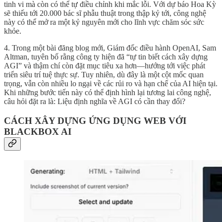
tinh vi mà còn có thể tự điều chỉnh khi mắc lỗi. Với dự báo Hoa Kỳ
sẽ thiếu tới 20.000 bác sĩ phẫu thuật trong thập kỷ tới, công nghệ
này có thể mở ra một kỷ nguyên mới cho lĩnh vực chăm sóc sức
khỏe.
4. Trong một bài đăng blog mới, Giám đốc điều hành OpenAI, Sam
Altman, tuyên bố rằng công ty hiện đã “tự tin biết cách xây dựng
AGI” và thậm chí còn đặt mục tiêu xa hơn—hướng tới việc phát
triển siêu trí tuệ thực sự. Tuy nhiên, dù đây là một cột mốc quan
trọng, vẫn còn nhiều lo ngại về các rủi ro và hạn chế của AI hiện tại.
Khi những bước tiến này có thể định hình lại tương lai công nghệ,
câu hỏi đặt ra là: Liệu định nghĩa về AGI có cần thay đổi?
CÁCH XÂY DỰNG ỨNG DỤNG WEB VỚI
BLACKBOX AI