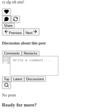
vị sắp tới nhé!
Share
Previous
Next
Discussion about this post
Comments
Restacks
Top
Latest
Discussions
No posts
Ready for more?