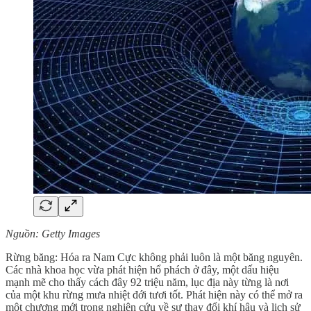
Nguồn: Getty Images
Rừng băng: Hóa ra Nam Cực không phải luôn là một băng nguyên.
Các nhà khoa học vừa phát hiện hổ phách ở đây, một dấu hiệu
mạnh mẽ cho thấy cách đây 92 triệu năm, lục địa này từng là nơi
của một khu rừng mưa nhiệt đới tươi tốt. Phát hiện này có thể mở ra
một chương mới trong nghiên cứu về sự thay đổi khí hậu và lịch sử