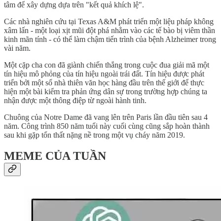
tâm để xây dựng dựa trên "kết quả khích lệ".
Các nhà nghiên cứu tại Texas A&M phát triển một liệu pháp không
xâm lấn - một loại xịt mũi đột phá nhằm vào các tế bào bị viêm thần
kinh mãn tính - có thể làm chậm tiến trình của bệnh Alzheimer trong
vài năm.
Một cặp cha con đã giành chiến thắng trong cuộc đua giải mã một
tín hiệu mô phỏng của tín hiệu ngoài trái đất. Tín hiệu được phát
triển bởi một số nhà thiên văn học hàng đầu trên thế giới để thực
hiện một bài kiểm tra phản ứng dân sự trong trường hợp chúng ta
nhận được một thông điệp từ ngoài hành tinh.
Chuông của Notre Dame đã vang lên trên Paris lần đầu tiên sau 4
năm. Công trình 850 năm tuổi này cuối cùng cũng sắp hoàn thành
sau khi gặp tổn thất nặng nề trong một vụ cháy năm 2019.
MEME CỦA TUẦN