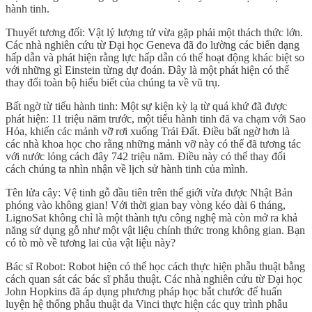
hành tinh.
Thuyết tương đối: Vật lý lượng tử vừa gặp phải một thách thức lớn.
Các nhà nghiên cứu từ Đại học Geneva đã đo lường các biến dạng
hấp dẫn và phát hiện rằng lực hấp dẫn có thể hoạt động khác biệt so
với những gì Einstein từng dự đoán. Đây là một phát hiện có thể
thay đổi toàn bộ hiểu biết của chúng ta về vũ trụ.
Bất ngờ từ tiểu hành tinh: Một sự kiện kỳ lạ từ quá khứ đã được
phát hiện: 11 triệu năm trước, một tiểu hành tinh đã va chạm với Sao
Hỏa, khiến các mảnh vỡ rơi xuống Trái Đất. Điều bất ngờ hơn là
các nhà khoa học cho rằng những mảnh vỡ này có thể đã tương tác
với nước lỏng cách đây 742 triệu năm. Điều này có thể thay đổi
cách chúng ta nhìn nhận về lịch sử hành tinh của mình.
Tên lửa cây: Vệ tinh gỗ đầu tiên trên thế giới vừa được Nhật Bản
phóng vào không gian! Với thời gian bay vòng kéo dài 6 tháng,
LignoSat không chỉ là một thành tựu công nghệ mà còn mở ra khả
năng sử dụng gỗ như một vật liệu chính thức trong không gian. Bạn
có tò mò về tương lai của vật liệu này?
Bác sĩ Robot: Robot hiện có thể học cách thực hiện phẫu thuật bằng
cách quan sát các bác sĩ phẫu thuật. Các nhà nghiên cứu từ Đại học
John Hopkins đã áp dụng phương pháp học bắt chước để huấn
luyện hệ thống phẫu thuật da Vinci thực hiện các quy trình phẫu