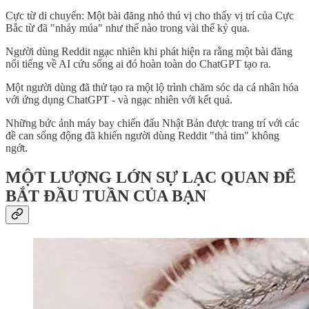
Cực từ di chuyển: Một bài đăng nhỏ thú vị cho thấy vị trí của Cực
Bắc từ đã "nhảy múa" như thế nào trong vài thế kỷ qua.
Người dùng Reddit ngạc nhiên khi phát hiện ra rằng một bài đăng
nổi tiếng về AI cứu sống ai đó hoàn toàn do ChatGPT tạo ra.
Một người dùng đã thử tạo ra một lộ trình chăm sóc da cá nhân hóa
với ứng dụng ChatGPT - và ngạc nhiên với kết quả.
Những bức ảnh máy bay chiến đấu Nhật Bản được trang trí với các
đề can sống động đã khiến người dùng Reddit "thả tim" không
ngớt.
MỘT LƯỢNG LỚN SỰ LẠC QUAN ĐỂ
BẮT ĐẦU TUẦN CỦA BẠN