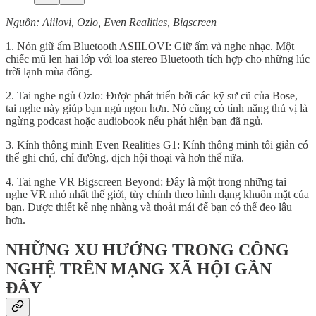
Nguồn: Aiilovi, Ozlo, Even Realities, Bigscreen
1. Nón giữ ấm Bluetooth ASIILOVI: Giữ ấm và nghe nhạc. Một
chiếc mũ len hai lớp với loa stereo Bluetooth tích hợp cho những lúc
trời lạnh mùa đông.
2. Tai nghe ngủ Ozlo: Được phát triển bởi các kỹ sư cũ của Bose,
tai nghe này giúp bạn ngủ ngon hơn. Nó cũng có tính năng thú vị là
ngừng podcast hoặc audiobook nếu phát hiện bạn đã ngủ.
3. Kính thông minh Even Realities G1: Kính thông minh tối giản có
thể ghi chú, chỉ đường, dịch hội thoại và hơn thế nữa.
4. Tai nghe VR Bigscreen Beyond: Đây là một trong những tai
nghe VR nhỏ nhất thế giới, tùy chỉnh theo hình dạng khuôn mặt của
bạn. Được thiết kế nhẹ nhàng và thoải mái để bạn có thể đeo lâu
hơn.
NHỮNG XU HƯỚNG TRONG CÔNG
NGHỆ TRÊN MẠNG XÃ HỘI GẦN
ĐÂY