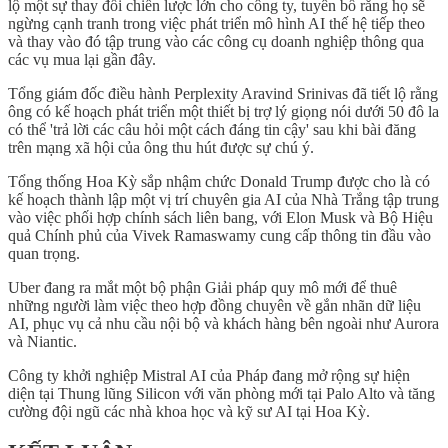
lộ một sự thay đổi chiến lược lớn cho công ty, tuyên bố rằng họ sẽ
ngừng cạnh tranh trong việc phát triển mô hình AI thế hệ tiếp theo
và thay vào đó tập trung vào các công cụ doanh nghiệp thông qua
các vụ mua lại gần đây.
Tổng giám đốc điều hành Perplexity Aravind Srinivas đã tiết lộ rằng
ông có kế hoạch phát triển một thiết bị trợ lý giọng nói dưới 50 đô la
có thể 'trả lời các câu hỏi một cách đáng tin cậy' sau khi bài đăng
trên mạng xã hội của ông thu hút được sự chú ý.
Tổng thống Hoa Kỳ sắp nhậm chức Donald Trump được cho là có
kế hoạch thành lập một vị trí chuyên gia AI của Nhà Trắng tập trung
vào việc phối hợp chính sách liên bang, với Elon Musk và Bộ Hiệu
quả Chính phủ của Vivek Ramaswamy cung cấp thông tin đầu vào
quan trọng.
Uber đang ra mắt một bộ phận Giải pháp quy mô mới để thuê
những người làm việc theo hợp đồng chuyên về gắn nhãn dữ liệu
AI, phục vụ cả nhu cầu nội bộ và khách hàng bên ngoài như Aurora
và Niantic.
Công ty khởi nghiệp Mistral AI của Pháp đang mở rộng sự hiện
diện tại Thung lũng Silicon với văn phòng mới tại Palo Alto và tăng
cường đội ngũ các nhà khoa học và kỹ sư AI tại Hoa Kỳ.