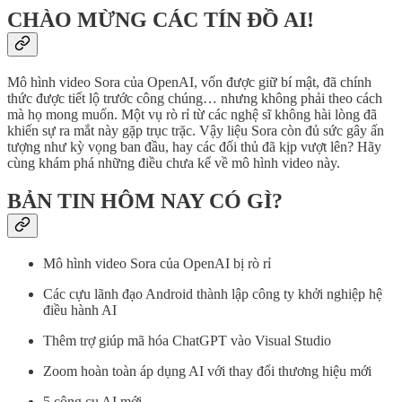
CHÀO MỪNG CÁC TÍN ĐỒ AI!
Mô hình video Sora của OpenAI, vốn được giữ bí mật, đã chính
thức được tiết lộ trước công chúng… nhưng không phải theo cách
mà họ mong muốn. Một vụ rò rỉ từ các nghệ sĩ không hài lòng đã
khiến sự ra mắt này gặp trục trặc. Vậy liệu Sora còn đủ sức gây ấn
tượng như kỳ vọng ban đầu, hay các đối thủ đã kịp vượt lên? Hãy
cùng khám phá những điều chưa kể về mô hình video này.
BẢN TIN HÔM NAY CÓ GÌ?
Mô hình video Sora của OpenAI bị rò rỉ
Các cựu lãnh đạo Android thành lập công ty khởi nghiệp hệ
điều hành AI
Thêm trợ giúp mã hóa ChatGPT vào Visual Studio
Zoom hoàn toàn áp dụng AI với thay đổi thương hiệu mới
5 công cụ AI mới