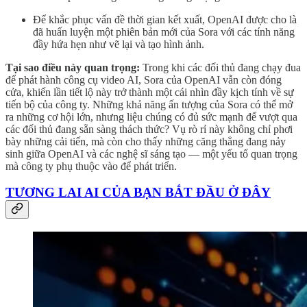
Để khắc phục vấn đề thời gian kết xuất, OpenAI được cho là
đã huấn luyện một phiên bản mới của Sora với các tính năng
đầy hứa hẹn như vẽ lại và tạo hình ảnh.
Tại sao điều này quan trọng:
Trong khi các đối thủ đang chạy đua
để phát hành công cụ video AI, Sora của OpenAI vẫn còn đóng
cửa, khiến lần tiết lộ này trở thành một cái nhìn đầy kịch tính về sự
tiến bộ của công ty. Những khả năng ấn tượng của Sora có thể mở
ra những cơ hội lớn, nhưng liệu chúng có đủ sức mạnh để vượt qua
các đối thủ đang sẵn sàng thách thức? Vụ rò rỉ này không chỉ phơi
bày những cải tiến, mà còn cho thấy những căng thẳng đang nảy
sinh giữa OpenAI và các nghệ sĩ sáng tạo — một yếu tố quan trọng
mà công ty phụ thuộc vào để phát triển.
TƯƠNG LAI AI CỦA BẠN BẮT ĐẦU Ở ĐÂY