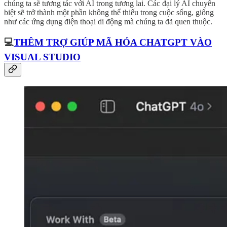
chúng ta sẽ tương tác với AI trong tương lai. Các đại lý AI chuyên
biệt sẽ trở thành một phần không thể thiếu trong cuộc sống, giống
như các ứng dụng điện thoại di động mà chúng ta đã quen thuộc.
💻
THÊM TRỢ GIÚP MÃ HÓA CHATGPT VÀO
VISUAL STUDIO