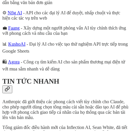
dẫn bằng văn bản đơn giản
⚙️
Nfig AI
- API cho các đại lý AI để duyệt, nhấp chuột và thực
hiện các tác vụ trên web
💼
Faang
- Xây dựng một người phỏng vấn AI tùy chỉnh thích ứng
với phong cách và nhu cầu của bạn
📊
KushoAI
- Đại lý AI cho việc tạo thử nghiệm API trực tiếp trong
Google Sheets
🛍️
Agora
- Công cụ tìm kiếm AI cho sản phẩm thương mại điện tử
với mua sắm nhanh và dễ dàng
TIN TỨC NHANH
Anthropic đã giới thiệu các phong cách viết tùy chỉnh cho Claude,
cho phép người dùng chọn tông màu cài sẵn hoặc đào tạo AI để phù
hợp với phong cách giao tiếp cá nhân của họ thông qua các bản tải
lên văn bản mẫu.
Tổng giám đốc điều hành mới của Inflection AI, Sean White, đã tiết