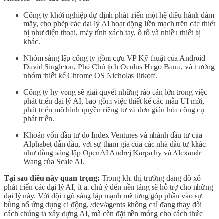
Công ty khởi nghiệp dự định phát triển một hệ điều hành đám
mây, cho phép các đại lý AI hoạt động liền mạch trên các thiết
bị như điện thoại, máy tính xách tay, ô tô và nhiều thiết bị
khác.
Nhóm sáng lập công ty gồm cựu VP Kỹ thuật của Android
David Singleton, Phó Chủ tịch Oculus Hugo Barra, và trưởng
nhóm thiết kế Chrome OS Nicholas Jitkoff.
Công ty hy vọng sẽ giải quyết những rào cản lớn trong việc
phát triển đại lý AI, bao gồm việc thiết kế các mẫu UI mới,
phát triển mô hình quyền riêng tư và đơn giản hóa công cụ
phát triển.
Khoản vốn đầu tư do Index Ventures và nhánh đầu tư của
Alphabet dẫn đầu, với sự tham gia của các nhà đầu tư khác
như đồng sáng lập OpenAI Andrej Karpathy và Alexandr
Wang của Scale AI.
Tại sao điều này quan trọng:
Trong khi thị trường đang đổ xô
phát triển các đại lý AI, ít ai chú ý đến nền tảng sẽ hỗ trợ cho những
đại lý này. Với đội ngũ sáng lập mạnh mẽ từng góp phần vào sự
bùng nổ ứng dụng di động, /dev/agents không chỉ đang thay đổi
cách chúng ta xây dựng AI, mà còn đặt nền móng cho cách thức