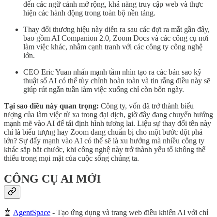
đến các ngữ cảnh mở rộng, khả năng truy cập web và thực
hiện các hành động trong toàn bộ nền tảng.
Thay đổi thương hiệu này diễn ra sau các đợt ra mắt gần đây,
bao gồm AI Companion 2.0, Zoom Docs và các công cụ nơi
làm việc khác, nhằm cạnh tranh với các công ty công nghệ
lớn.
CEO Eric Yuan nhấn mạnh tầm nhìn tạo ra các bản sao kỹ
thuật số AI có thể tùy chỉnh hoàn toàn và tin rằng điều này sẽ
giúp rút ngắn tuần làm việc xuống chỉ còn bốn ngày.
Tại sao điều này quan trọng:
Công ty, vốn đã trở thành biểu
tượng của làm việc từ xa trong đại dịch, giờ đây đang chuyển hướng
mạnh mẽ vào AI để tái định hình tương lai. Liệu sự thay đổi tên này
chỉ là biểu tượng hay Zoom đang chuẩn bị cho một bước đột phá
lớn? Sự đẩy mạnh vào AI có thể sẽ là xu hướng mà nhiều công ty
khác sắp bắt chước, khi công nghệ này trở thành yếu tố không thể
thiếu trong mọi mặt của cuộc sống chúng ta.
CÔNG CỤ AI MỚI
🤖
AgentSpace
- Tạo ứng dụng và trang web điều khiển AI với chỉ