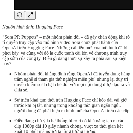
Nguồn hình ảnh: Hugging Face
"Sora PR Puppets" – một nhóm phản đối – đã gây chấn động khi rò
rỉ quyền truy cập vào mô hình video Sora chưa phát hành của
OpenAI trên Hugging Face. Những cải tiến mới của mô hình đã bị
phơi bày, và cùng với đó là cuộc tranh cãi lớn về chương trình truy
cập sớm của công ty. Điều gì đang thực sự xảy ra phía sau sự kiện
này?
Nhóm phản đối khẳng định rằng OpenAI đã tuyển dụng hàng
trăm nghệ sĩ tham gia thử nghiệm miễn phí, nhưng lại duy trì
quyền kiểm soát chặt chẽ đối với mọi nội dung được tạo ra và
chia sẻ.
Sự triển khai tạm thời trên Hugging Face chỉ kéo dài vài giờ
trước khi bị tắt, nhưng trong khoảng thời gian ngắn ngủi,
người dùng đã phát hiện ra hình mờ của OpenAI trên các clip.
Điều đáng chú ý là hệ thống bị rò rỉ có khả năng tạo ra các
clip 1080p dài 10 giây nhanh chóng, vượt xa thời gian kết
xuất 10 phút mà người ta từng tưởng tượng.