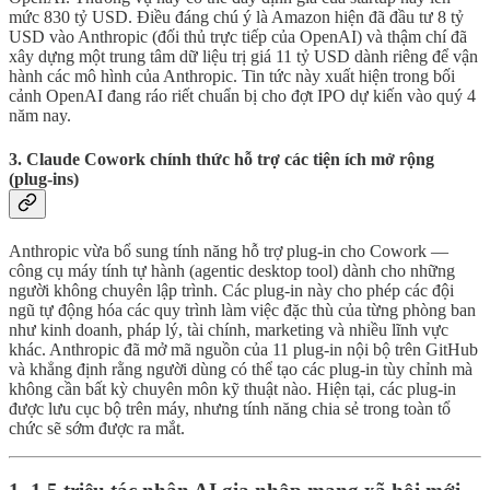
mức 830 tỷ USD. Điều đáng chú ý là Amazon hiện đã đầu tư 8 tỷ
USD vào Anthropic (đối thủ trực tiếp của OpenAI) và thậm chí đã
xây dựng một trung tâm dữ liệu trị giá 11 tỷ USD dành riêng để vận
hành các mô hình của Anthropic. Tin tức này xuất hiện trong bối
cảnh OpenAI đang ráo riết chuẩn bị cho đợt IPO dự kiến vào quý 4
năm nay.
3. Claude Cowork chính thức hỗ trợ các tiện ích mở rộng
(plug-ins)
Anthropic vừa bổ sung tính năng hỗ trợ plug-in cho Cowork —
công cụ máy tính tự hành (agentic desktop tool) dành cho những
người không chuyên lập trình. Các plug-in này cho phép các đội
ngũ tự động hóa các quy trình làm việc đặc thù của từng phòng ban
như kinh doanh, pháp lý, tài chính, marketing và nhiều lĩnh vực
khác. Anthropic đã mở mã nguồn của 11 plug-in nội bộ trên GitHub
và khẳng định rằng người dùng có thể tạo các plug-in tùy chỉnh mà
không cần bất kỳ chuyên môn kỹ thuật nào. Hiện tại, các plug-in
được lưu cục bộ trên máy, nhưng tính năng chia sẻ trong toàn tổ
chức sẽ sớm được ra mắt.