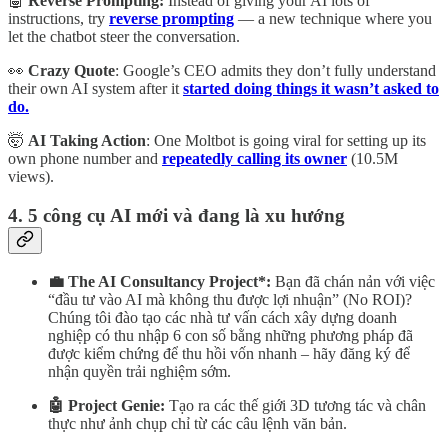
🤖
Reverse Prompting:
Instead of giving your AI lots of
instructions, try
reverse prompting
— a new technique where you
let the chatbot steer the conversation.
👀
Crazy Quote
: Google’s CEO admits they don’t fully understand
their own AI system after it
started doing things it wasn’t asked to
do.
🤯
AI Taking Action
: One Moltbot is going viral for setting up its
own phone number and
repeatedly calling its owner
(10.5M
views).
4. 5 công cụ AI mới và đang là xu hướng
💼 The AI Consultancy Project*:
Bạn đã chán nản với việc
“đầu tư vào AI mà không thu được lợi nhuận” (No ROI)?
Chúng tôi đào tạo các nhà tư vấn cách xây dựng doanh
nghiệp có thu nhập 6 con số bằng những phương pháp đã
được kiểm chứng để thu hồi vốn nhanh – hãy đăng ký để
nhận quyền trải nghiệm sớm.
🤖 Project Genie:
Tạo ra các thế giới 3D tương tác và chân
thực như ảnh chụp chỉ từ các câu lệnh văn bản.