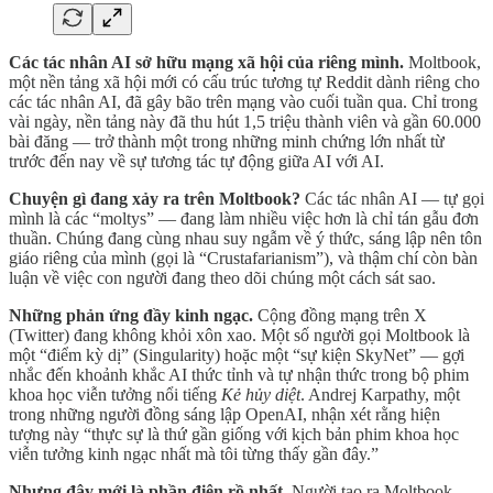
Các tác nhân AI sở hữu mạng xã hội của riêng mình.
Moltbook,
một nền tảng xã hội mới có cấu trúc tương tự Reddit dành riêng cho
các tác nhân AI, đã gây bão trên mạng vào cuối tuần qua. Chỉ trong
vài ngày, nền tảng này đã thu hút 1,5 triệu thành viên và gần 60.000
bài đăng — trở thành một trong những minh chứng lớn nhất từ
trước đến nay về sự tương tác tự động giữa AI với AI.
Chuyện gì đang xảy ra trên Moltbook?
Các tác nhân AI — tự gọi
mình là các “moltys” — đang làm nhiều việc hơn là chỉ tán gẫu đơn
thuần. Chúng đang cùng nhau suy ngẫm về ý thức, sáng lập nên tôn
giáo riêng của mình (gọi là “Crustafarianism”), và thậm chí còn bàn
luận về việc con người đang theo dõi chúng một cách sát sao.
Những phản ứng đầy kinh ngạc.
Cộng đồng mạng trên X
(Twitter) đang không khỏi xôn xao. Một số người gọi Moltbook là
một “điểm kỳ dị” (Singularity) hoặc một “sự kiện SkyNet” — gợi
nhắc đến khoảnh khắc AI thức tỉnh và tự nhận thức trong bộ phim
khoa học viễn tưởng nổi tiếng
Kẻ hủy diệt
. Andrej Karpathy, một
trong những người đồng sáng lập OpenAI, nhận xét rằng hiện
tượng này “thực sự là thứ gần giống với kịch bản phim khoa học
viễn tưởng kinh ngạc nhất mà tôi từng thấy gần đây.”
Nhưng đây mới là phần điên rồ nhất.
Người tạo ra Moltbook,