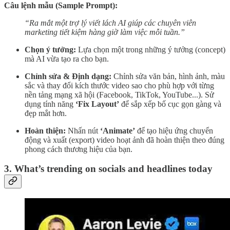
Câu lệnh mẫu (Sample Prompt):
“Ra mắt một trợ lý viết lách AI giúp các chuyên viên
marketing tiết kiệm hàng giờ làm việc mỗi tuần.”
Chọn ý tưởng:
Lựa chọn một trong những ý tưởng (concept)
mà AI vừa tạo ra cho bạn.
Chỉnh sửa & Định dạng:
Chỉnh sửa văn bản, hình ảnh, màu
sắc và thay đổi kích thước video sao cho phù hợp với từng
nền tảng mạng xã hội (Facebook, TikTok, YouTube...). Sử
dụng tính năng
‘Fix Layout’
để sắp xếp bố cục gọn gàng và
đẹp mắt hơn.
Hoàn thiện:
Nhấn nút
‘Animate’
để tạo hiệu ứng chuyển
động và xuất (export) video hoạt ảnh đã hoàn thiện theo đúng
phong cách thương hiệu của bạn.
3. What’s trending on socials and headlines today