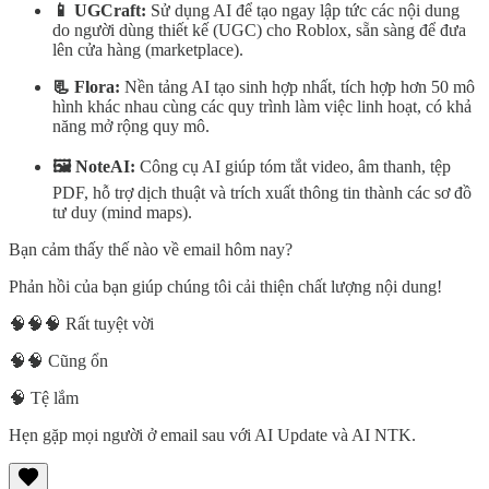
📱 UGCraft:
Sử dụng AI để tạo ngay lập tức các nội dung
do người dùng thiết kế (UGC) cho Roblox, sẵn sàng để đưa
lên cửa hàng (marketplace).
📃 Flora:
Nền tảng AI tạo sinh hợp nhất, tích hợp hơn 50 mô
hình khác nhau cùng các quy trình làm việc linh hoạt, có khả
năng mở rộng quy mô.
🖼️ NoteAI:
Công cụ AI giúp tóm tắt video, âm thanh, tệp
PDF, hỗ trợ dịch thuật và trích xuất thông tin thành các sơ đồ
tư duy (mind maps).
Bạn cảm thấy thế nào về email hôm nay?
Phản hồi của bạn giúp chúng tôi cải thiện chất lượng nội dung!
🧠🧠🧠 Rất tuyệt vời
🧠🧠 Cũng ổn
🧠 Tệ lắm
Hẹn gặp mọi người ở email sau với AI Update và AI NTK.