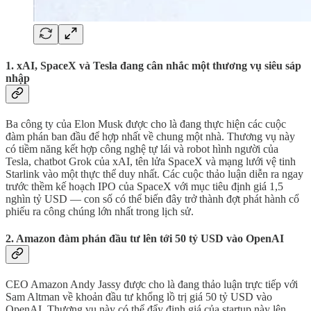
1. xAI, SpaceX và Tesla đang cân nhắc một thương vụ siêu sáp
nhập
Ba công ty của Elon Musk được cho là đang thực hiện các cuộc
đàm phán ban đầu để hợp nhất về chung một nhà. Thương vụ này
có tiềm năng kết hợp công nghệ tự lái và robot hình người của
Tesla, chatbot Grok của xAI, tên lửa SpaceX và mạng lưới vệ tinh
Starlink vào một thực thể duy nhất. Các cuộc thảo luận diễn ra ngay
trước thềm kế hoạch IPO của SpaceX với mục tiêu định giá 1,5
nghìn tỷ USD — con số có thể biến đây trở thành đợt phát hành cổ
phiếu ra công chúng lớn nhất trong lịch sử.
2. Amazon đàm phán đầu tư lên tới 50 tỷ USD vào OpenAI
CEO Amazon Andy Jassy được cho là đang thảo luận trực tiếp với
Sam Altman về khoản đầu tư khổng lồ trị giá 50 tỷ USD vào
OpenAI. Thương vụ này có thể đẩy định giá của startup này lên