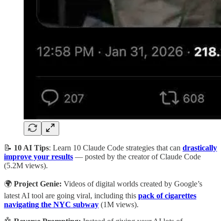
📝
10 AI Tips
: Learn 10 Claude Code strategies that can
drastically
improve your results
— posted by the creator of Claude Code
(5.2M views).
🌍️
Project Genie:
Videos of digital worlds created by Google’s
latest AI tool are going viral, including this
pack of cigarettes
navigating the NYC subway
(1M views).