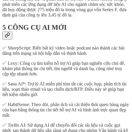
phát triển các ứng dụng dữ liệu AI cho ngành chăm sóc sức khỏe,
đã huy động được 275 triệu đô la trong vòng gọi vốn Series F, đưa
định giá của công ty lên 3,45 tỷ đô la.
5 CÔNG CỤ AI MỚI
✅ SheepScript: Biến bất kỳ video hoặc podcast nào thành các bài
đăng trên mạng xã hội hấp dẫn và thịnh hành.
✅ Lexy: Công cụ tìm kiếm hỗ trợ AI giúp bạn nghiên cứu chủ đề,
khám phá thông tin chi tiết, tìm người và danh bạ, cũng như truy
cập tệp nhanh hơn.
✅ Sana AI*: Trợ lý AI miễn phí tóm tắt các cuộc họp, phân tích tài
liệu, soạn thảo email và tạo chiến dịch/RFP. Điều này sẽ giúp bạn
tiết kiệm nhiều giờ.
✅ HabitSense: Theo dõi, phân tích và cải thiện thói quen hàng ngày
của bạn bằng thông tin chi tiết hỗ trợ AI và hình ảnh trực quan đẹp
mắt.
✅ Trellis AI: Sử dụng AI để chuyển đổi các tài liệu và cuộc gọi
phức tạp thành dữ liệu sẵn sàng sử dụng cho nhóm Vận hành và kỹ