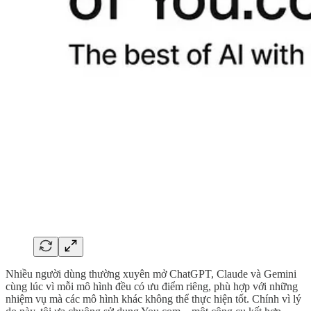
Nhiều người dùng thường xuyên mở ChatGPT, Claude và Gemini
cùng lúc vì mỗi mô hình đều có ưu điểm riêng, phù hợp với những
nhiệm vụ mà các mô hình khác không thể thực hiện tốt. Chính vì lý