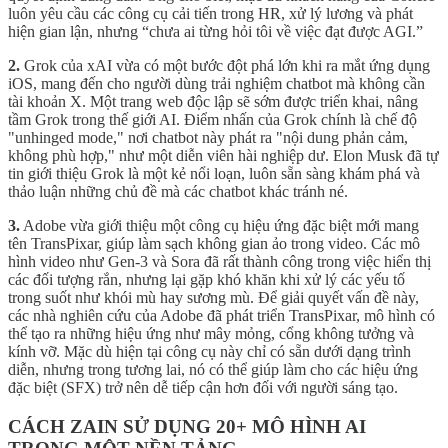
luôn yêu cầu các công cụ cải tiến trong HR, xử lý lương và phát
hiện gian lận, nhưng “chưa ai từng hỏi tôi về việc đạt được AGI.”
2.
Grok của xAI vừa có một bước đột phá lớn khi ra mắt ứng dụng
iOS, mang đến cho người dùng trải nghiệm chatbot mà không cần
tài khoản X. Một trang web độc lập sẽ sớm được triển khai, nâng
tầm Grok trong thế giới AI. Điểm nhấn của Grok chính là chế độ
"unhinged mode," nơi chatbot này phát ra "nội dung phản cảm,
không phù hợp," như một diễn viên hài nghiệp dư. Elon Musk đã tự
tin giới thiệu Grok là một kẻ nổi loạn, luôn sẵn sàng khám phá và
thảo luận những chủ đề mà các chatbot khác tránh né.
3.
Adobe vừa giới thiệu một công cụ hiệu ứng đặc biệt mới mang
tên TransPixar, giúp làm sạch không gian ảo trong video. Các mô
hình video như Gen-3 và Sora đã rất thành công trong việc hiển thị
các đối tượng rắn, nhưng lại gặp khó khăn khi xử lý các yếu tố
trong suốt như khói mù hay sương mù. Để giải quyết vấn đề này,
các nhà nghiên cứu của Adobe đã phát triển TransPixar, mô hình có
thể tạo ra những hiệu ứng như mây mỏng, cổng không tưởng và
kính vỡ. Mặc dù hiện tại công cụ này chỉ có sẵn dưới dạng trình
diễn, nhưng trong tương lai, nó có thể giúp làm cho các hiệu ứng
đặc biệt (SFX) trở nên dễ tiếp cận hơn đối với người sáng tạo.
CÁCH ZAIN SỬ DỤNG 20+ MÔ HÌNH AI