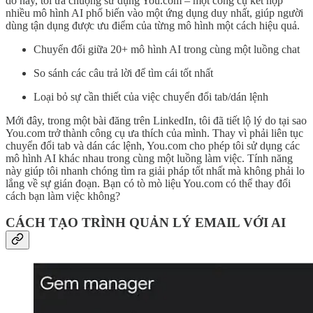
do này, tôi ưa chuộng sử dụng You.com – một công cụ kết hợp
nhiều mô hình AI phổ biến vào một ứng dụng duy nhất, giúp người
dùng tận dụng được ưu điểm của từng mô hình một cách hiệu quả.
Chuyển đổi giữa 20+ mô hình AI trong cùng một luồng chat
So sánh các câu trả lời để tìm cái tốt nhất
Loại bỏ sự cần thiết của việc chuyển đổi tab/dán lệnh
Mới đây, trong một bài đăng trên LinkedIn, tôi đã tiết lộ lý do tại sao
You.com trở thành công cụ ưa thích của mình. Thay vì phải liên tục
chuyển đổi tab và dán các lệnh, You.com cho phép tôi sử dụng các
mô hình AI khác nhau trong cùng một luồng làm việc. Tính năng
này giúp tôi nhanh chóng tìm ra giải pháp tốt nhất mà không phải lo
lắng về sự gián đoạn. Bạn có tò mò liệu You.com có thể thay đổi
cách bạn làm việc không?
CÁCH TẠO TRÌNH QUẢN LÝ EMAIL VỚI AI