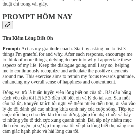
thuật chỉ trong vài giây.
PROMPT HÔM NAY
Tìm Kiếm Lòng Biết Ơn
Prompt:
Act as my gratitude coach. Start by asking me to list 3
things I'm grateful for and why. After each response, encourage me
to think of more things, delving deeper into why I appreciate these
aspects of my life. Keep the dialogue going until I say so, helping
me to continuously recognize and articulate the positive elements
around me. This exercise aims to retrain my focus towards gratitude,
enhancing my overall sense of happiness and contentment.
Đóng vai trò là huấn luyện viên lòng biết ơn của tôi. Bắt đầu bằng
cách yêu cầu tôi liệt kê 3 điều tôi biết ơn và lý do tại sao. Sau mỗi
câu trả lời, khuyến khích tôi nghĩ về thêm nhiều điều hơn, đi sâu vào
lý do tôi đánh giá cao những khía cạnh này của cuộc sống. Tiếp tục
cuộc đối thoại cho đến khi tôi nói dừng, giúp tôi nhận thức và bày
tỏ những yếu tố tích cực xung quanh mình. Bài tập này nhằm mục
đích rèn luyện lại sự tập trung của tôi về phía lòng biết ơn, nâng cao
cảm giác hạnh phúc và hài lòng của tôi.