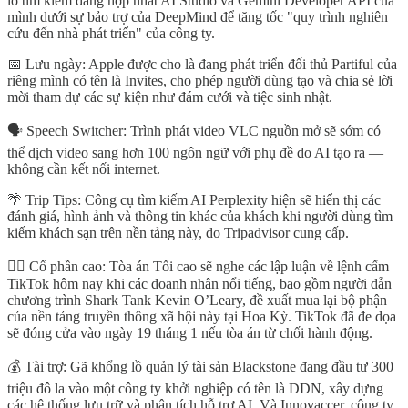
lồ tìm kiếm đang hợp nhất AI Studio và Gemini Developer API của
mình dưới sự bảo trợ của DeepMind để tăng tốc "quy trình nghiên
cứu đến nhà phát triển" của công ty.
📅 Lưu ngày: Apple được cho là đang phát triển đối thủ Partiful của
riêng mình có tên là Invites, cho phép người dùng tạo và chia sẻ lời
mời tham dự các sự kiện như đám cưới và tiệc sinh nhật.
🗣️ Speech Switcher: Trình phát video VLC nguồn mở sẽ sớm có
thể dịch video sang hơn 100 ngôn ngữ với phụ đề do AI tạo ra —
không cần kết nối internet.
🌴 Trip Tips: Công cụ tìm kiếm AI Perplexity hiện sẽ hiển thị các
đánh giá, hình ảnh và thông tin khác của khách khi người dùng tìm
kiếm khách sạn trên nền tảng này, do Tripadvisor cung cấp.
🧑‍⚖️ Cổ phần cao: Tòa án Tối cao sẽ nghe các lập luận về lệnh cấm
TikTok hôm nay khi các doanh nhân nổi tiếng, bao gồm người dẫn
chương trình Shark Tank Kevin O’Leary, đề xuất mua lại bộ phận
của nền tảng truyền thông xã hội này tại Hoa Kỳ. TikTok đã đe dọa
sẽ đóng cửa vào ngày 19 tháng 1 nếu tòa án từ chối hành động.
💰 Tài trợ: Gã khổng lồ quản lý tài sản Blackstone đang đầu tư 300
triệu đô la vào một công ty khởi nghiệp có tên là DDN, xây dựng
các hệ thống lưu trữ và phân tích hỗ trợ AI. Và Innovaccer, công ty