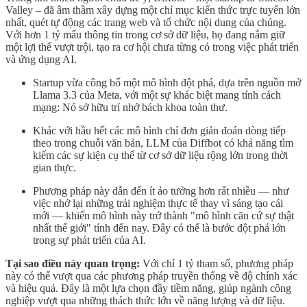
Valley – đã âm thầm xây dựng một chỉ mục kiến thức trực tuyến lớn
nhất, quét tự động các trang web và tổ chức nội dung của chúng.
Với hơn 1 tỷ mẩu thông tin trong cơ sở dữ liệu, họ đang nắm giữ
một lợi thế vượt trội, tạo ra cơ hội chưa từng có trong việc phát triển
và ứng dụng AI.
Startup vừa công bố một mô hình đột phá, dựa trên nguồn mở
Llama 3.3 của Meta, với một sự khác biệt mang tính cách
mạng: Nó sở hữu trí nhớ bách khoa toàn thư.
Khác với hầu hết các mô hình chỉ đơn giản đoán dòng tiếp
theo trong chuỗi văn bản, LLM của Diffbot có khả năng tìm
kiếm các sự kiện cụ thể từ cơ sở dữ liệu rộng lớn trong thời
gian thực.
Phương pháp này dẫn đến ít ảo tưởng hơn rất nhiều — như
việc nhớ lại những trải nghiệm thực tế thay vì sáng tạo cái
mới — khiến mô hình này trở thành "mô hình căn cứ sự thật
nhất thế giới" tính đến nay. Đây có thể là bước đột phá lớn
trong sự phát triển của AI.
Tại sao điều này quan trọng:
Với chỉ 1 tỷ tham số, phương pháp
này có thể vượt qua các phương pháp truyền thống về độ chính xác
và hiệu quả. Đây là một lựa chọn đầy tiềm năng, giúp ngành công
nghiệp vượt qua những thách thức lớn về năng lượng và dữ liệu.