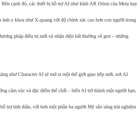
y. Bên cạnh đó, các thiết bị hỗ trợ AI như kính AR Orion của Meta hay
 hình ảnh y khoa như X-quang với độ chính xác cao hơn con người trong
 phương pháp điều trị mới và nhận diện bất thường về gen – những
ảng như Character AI sẽ mở ra một thế giới giao tiếp mới, nơi AI
ng cảm xúc và đặc điểm thể chất – biến AI trở thành một người bạn,
 hỗ trợ tinh thần, với hơn một phần ba người Mỹ sẵn sàng trải nghiệm