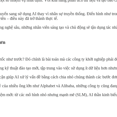
ột số nhiệm vụ nhất định. Với khả năng phân tích dữ liệu và tạo báo 
huyển sang sử dụng AI thay vì nhân sự truyền thống. Điển hình như tro
iên – điều này đã trở thành thực tế.
g nghệ sâu, những nhân viên sáng tạo và chủ động sẽ tận dụng tác nhâ
hơn
n tốc như trước? Đó chính là bài toán mà các công ty khởi nghiệp phải 
 kỹ thuật đào tạo mới, tập trung vào việc sử dụng ít dữ liệu hơn nhưng
cận giúp AI xử lý vấn đề bằng cách chia nhỏ chúng thành các bước đơ
 của nhiều ông lớn như Alphabet và Alibaba, những công ty cũng đang
hiệm mới: từ các mô hình nhỏ nhưng mạnh mẽ (SLM), AI thần kinh biểu