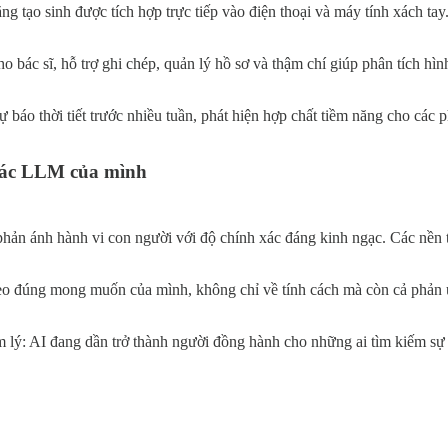
ăng tạo sinh được tích hợp trực tiếp vào điện thoại và máy tính xách ta
 cho bác sĩ, hỗ trợ ghi chép, quản lý hồ sơ và thậm chí giúp phân tích
báo thời tiết trước nhiều tuần, phát hiện hợp chất tiềm năng cho các
 các LLM của mình
phản ánh hành vi con người với độ chính xác đáng kinh ngạc. Các nền t
eo đúng mong muốn của mình, không chỉ về tính cách mà còn cả phản ứ
tâm lý: AI đang dần trở thành người đồng hành cho những ai tìm kiếm sự