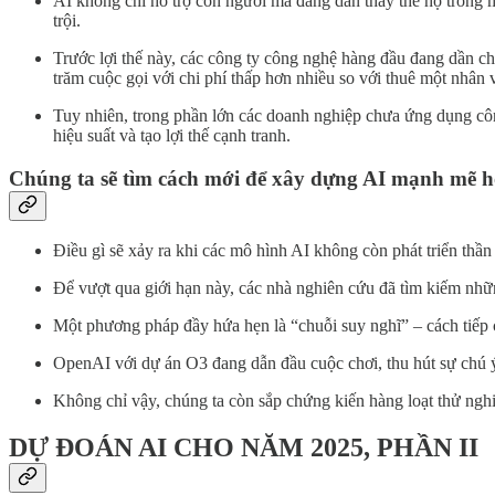
AI không chỉ hỗ trợ con người mà đang dần thay thế họ trong m
trội.
Trước lợi thế này, các công ty công nghệ hàng đầu đang dần c
trăm cuộc gọi với chi phí thấp hơn nhiều so với thuê một nhân v
Tuy nhiên, trong phần lớn các doanh nghiệp chưa ứng dụng côn
hiệu suất và tạo lợi thế cạnh tranh.
Chúng ta sẽ tìm cách mới để xây dựng AI mạnh mẽ 
Điều gì sẽ xảy ra khi các mô hình AI không còn phát triển thầ
Để vượt qua giới hạn này, các nhà nghiên cứu đã tìm kiếm những
Một phương pháp đầy hứa hẹn là “chuỗi suy nghĩ” – cách tiếp 
OpenAI với dự án O3 đang dẫn đầu cuộc chơi, thu hút sự chú ý
Không chỉ vậy, chúng ta còn sắp chứng kiến hàng loạt thử ng
DỰ ĐOÁN AI CHO NĂM 2025, PHẦN II