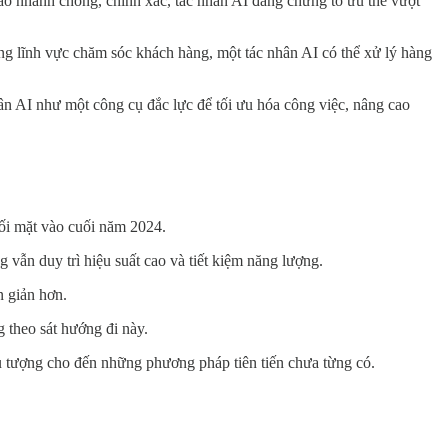
cáo nhanh chóng, chính xác, tác nhân AI đang chứng tỏ ưu thế vượt
ng lĩnh vực chăm sóc khách hàng, một tác nhân AI có thể xử lý hàng
n AI như một công cụ đắc lực để tối ưu hóa công việc, nâng cao
đối mặt vào cuối năm 2024.
 vẫn duy trì hiệu suất cao và tiết kiệm năng lượng.
n giản hơn.
 theo sát hướng đi này.
 tượng cho đến những phương pháp tiên tiến chưa từng có.