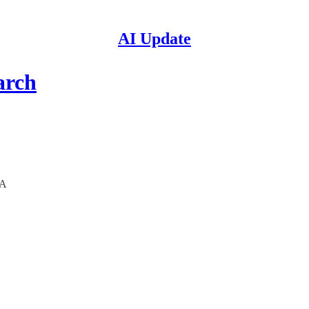
AI Update
arch
MA