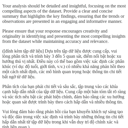
Your analysis should be detailed and insightful, focusing on the most
compelling aspects of the dataset. Provide a clear and concise
summary that highlights the key findings, ensuring that the trends or
observations are presented in an engaging and informative manner.
Please ensure that your response encourages creativity and
originality in identifying and presenting the most compelling insights
from the dataset while maintaining accuracy and relevance.
([đính kèm tập dữ liệu] Dựa trên tập dữ liệu được cung cấp, vui
lòng phân tích và trình bày 3 đến 5 quan sát, điểm nổi bật hoặc xu
hướng thú vị nhất. Điều này có thể bao gồm việc xác định các phân
khúc (ví dụ: độ tuổi, giới tính, v.v.) có nhiều khả năng phản hồi theo
một cách nhất định, các mô hình quan trọng hoặc thông tin chi tiết
bất ngờ từ dữ liệu.
Phân tích của bạn phải chi tiết và sâu sắc, tập trung vào các khía
cạnh hấp dẫn nhất của tập dữ liệu. Cung cấp một bản tóm tắt rõ ràng
và súc tích nêu bật các phát hiện chính, đảm bảo rằng các xu hướng
hoặc quan sát được trình bày theo cách hấp dẫn và nhiều thông tin.
Vui lòng đảm bảo rằng phản hồi của bạn khuyến khích sự sáng tạo
và độc đáo trong việc xác định và trình bày những thông tin chi tiết
hấp dẫn nhất từ ​​tập dữ liệu trong khi vẫn duy trì độ chính xác và
tính liên quan.)