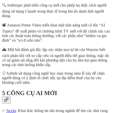
🔍 Anthropic phát triển công cụ mới cho phép họ thấy cách người
dùng sử dụng Claude trong thực tế trong khi ẩn danh tính người
dùng.
📽️ Amazon Prime Video triển khai một tính năng mới có tên “AI
Topics” đề xuất phim và chương trình TV mới với độ chính xác cao
hơn các thuật toán thông thường, với các phần như “nhiệm vụ gia
đình” và “sci-fi uốn não”.
🚑 Một bài đánh giá độc lập xác nhận taxi tự lái của Waymo biết
cách phản hồi với xe cấp cứu và người điều tiết giao thông, mặc dù
có sự giám sát rằng đôi khi phương tiện của họ làm kẹt giao thông
trong các tình huống khẩn cấp.
🎈Airbnb sử dụng công nghệ học máy trong mùa lễ này để chặn
người dùng có ý định tổ chức tiệc tại địa điểm thuê của họ vào
khoảng cuối năm.
5 CÔNG CỤ AI MỚI
✅
Accio
: Khai thác thông tin sâu trong ngành để tìm các nhà cung