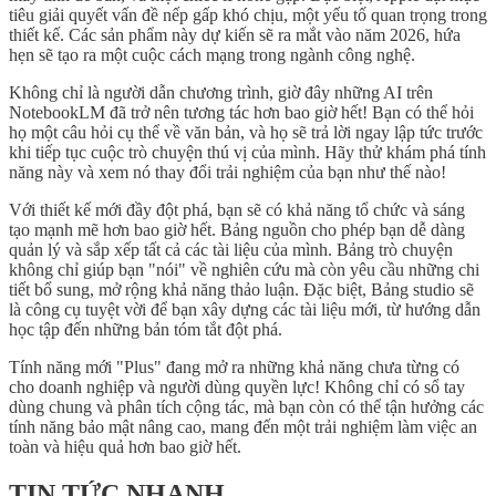
tiêu giải quyết vấn đề nếp gấp khó chịu, một yếu tố quan trọng trong
thiết kế. Các sản phẩm này dự kiến sẽ ra mắt vào năm 2026, hứa
hẹn sẽ tạo ra một cuộc cách mạng trong ngành công nghệ.
Không chỉ là người dẫn chương trình, giờ đây những AI trên
NotebookLM đã trở nên tương tác hơn bao giờ hết! Bạn có thể hỏi
họ một câu hỏi cụ thể về văn bản, và họ sẽ trả lời ngay lập tức trước
khi tiếp tục cuộc trò chuyện thú vị của mình. Hãy thử khám phá tính
năng này và xem nó thay đổi trải nghiệm của bạn như thế nào!
Với thiết kế mới đầy đột phá, bạn sẽ có khả năng tổ chức và sáng
tạo mạnh mẽ hơn bao giờ hết. Bảng nguồn cho phép bạn dễ dàng
quản lý và sắp xếp tất cả các tài liệu của mình. Bảng trò chuyện
không chỉ giúp bạn "nói" về nghiên cứu mà còn yêu cầu những chi
tiết bổ sung, mở rộng khả năng thảo luận. Đặc biệt, Bảng studio sẽ
là công cụ tuyệt vời để bạn xây dựng các tài liệu mới, từ hướng dẫn
học tập đến những bản tóm tắt đột phá.
Tính năng mới "Plus" đang mở ra những khả năng chưa từng có
cho doanh nghiệp và người dùng quyền lực! Không chỉ có sổ tay
dùng chung và phân tích cộng tác, mà bạn còn có thể tận hưởng các
tính năng bảo mật nâng cao, mang đến một trải nghiệm làm việc an
toàn và hiệu quả hơn bao giờ hết.
TIN TỨC NHANH