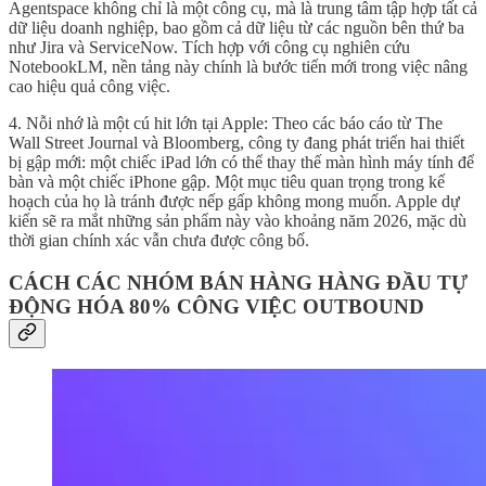
Agentspace không chỉ là một công cụ, mà là trung tâm tập hợp tất cả
dữ liệu doanh nghiệp, bao gồm cả dữ liệu từ các nguồn bên thứ ba
như Jira và ServiceNow. Tích hợp với công cụ nghiên cứu
NotebookLM, nền tảng này chính là bước tiến mới trong việc nâng
cao hiệu quả công việc.
4. Nỗi nhớ là một cú hit lớn tại Apple: Theo các báo cáo từ The
Wall Street Journal và Bloomberg, công ty đang phát triển hai thiết
bị gập mới: một chiếc iPad lớn có thể thay thế màn hình máy tính để
bàn và một chiếc iPhone gập. Một mục tiêu quan trọng trong kế
hoạch của họ là tránh được nếp gấp không mong muốn. Apple dự
kiến sẽ ra mắt những sản phẩm này vào khoảng năm 2026, mặc dù
thời gian chính xác vẫn chưa được công bố.
CÁCH CÁC NHÓM BÁN HÀNG HÀNG ĐẦU TỰ
ĐỘNG HÓA 80% CÔNG VIỆC OUTBOUND