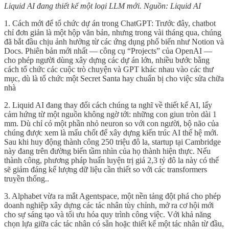
Liquid AI đang thiết kế một loại LLM mới. Nguồn: Liquid AI
1. Cách mới để tổ chức dự án trong ChatGPT: Trước đây, chatbot
chỉ đơn giản là một hộp văn bản, nhưng trong vài tháng qua, chúng
đã bắt đầu chịu ảnh hưởng từ các ứng dụng phổ biến như Notion và
Docs. Phiên bản mới nhất — công cụ “Projects” của OpenAI —
cho phép người dùng xây dựng các dự án lớn, nhiều bước bằng
cách tổ chức các cuộc trò chuyện và GPT khác nhau vào các thư
mục, dù là tổ chức một Secret Santa hay chuẩn bị cho việc sửa chữa
nhà
2. Liquid AI đang thay đổi cách chúng ta nghĩ về thiết kế AI, lấy
cảm hứng từ một nguồn không ngờ tới: những con giun tròn dài 1
mm. Dù chỉ có một phần nhỏ neuron so với con người, bộ não của
chúng được xem là mấu chốt để xây dựng kiến trúc AI thế hệ mới.
Sau khi huy động thành công 250 triệu đô la, startup tại Cambridge
này đang trên đường biến tầm nhìn của họ thành hiện thực. Nếu
thành công, phương pháp huấn luyện trị giá 2,3 tỷ đô la này có thể
sẽ giảm đáng kể lượng dữ liệu cần thiết so với các transformers
truyền thống..
3. Alphabet vừa ra mắt Agentspace, một nền tảng đột phá cho phép
doanh nghiệp xây dựng các tác nhân tùy chỉnh, mở ra cơ hội mới
cho sự sáng tạo và tối ưu hóa quy trình công việc. Với khả năng
chọn lựa giữa các tác nhân có sẵn hoặc thiết kế một tác nhân từ đầu,