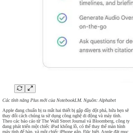
Các tính năng Plus mới của NotebookLM. Nguồn: Alphabet
Apple đang chuẩn bị ra mắt hai thiết bị gập đầy đột phá, hứa hẹn sẽ
thay đổi cách chúng ta sử dụng công nghệ di động và máy tính.
Theo các báo cáo từ The Wall Street Journal và Bloomberg, công ty
đang phát triển một chiếc iPad khổng lồ, có thể thay thế màn hình
máy tính để bàn, và một chiếc iPhone gập. Đặc biệt, Apple đặt mục