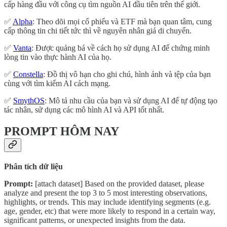
cấp hàng đầu với công cụ tìm nguồn AI đầu tiên trên thế giới.
✅
Alpha
: Theo dõi mọi cổ phiếu và ETF mà bạn quan tâm, cung
cấp thông tin chi tiết tức thì về nguyên nhân giá di chuyển.
✅
Vanta
: Được quảng bá về cách họ sử dụng AI để chứng minh
lòng tin vào thực hành AI của họ.
✅
Constella
: Đồ thị vô hạn cho ghi chú, hình ảnh và tệp của bạn
cùng với tìm kiếm AI cách mạng.
✅
SmythOS
: Mô tả nhu cầu của bạn và sử dụng AI để tự động tạo
tác nhân, sử dụng các mô hình AI và API tốt nhất.
PROMPT HÔM NAY
Phân tích dữ liệu
Prompt:
[attach dataset] Based on the provided dataset, please
analyze and present the top 3 to 5 most interesting observations,
highlights, or trends. This may include identifying segments (e.g.
age, gender, etc) that were more likely to respond in a certain way,
significant patterns, or unexpected insights from the data.