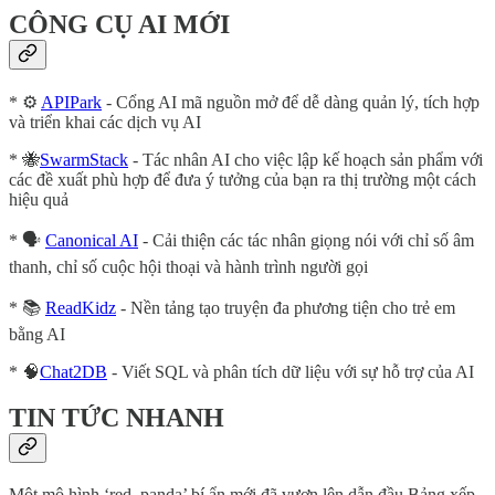
CÔNG CỤ AI MỚI
* ⚙️
APIPark
- Cổng AI mã nguồn mở để dễ dàng quản lý, tích hợp
và triển khai các dịch vụ AI
* 🐝
SwarmStack
- Tác nhân AI cho việc lập kế hoạch sản phẩm với
các đề xuất phù hợp để đưa ý tưởng của bạn ra thị trường một cách
hiệu quả
* 🗣️
Canonical AI
- Cải thiện các tác nhân giọng nói với chỉ số âm
thanh, chỉ số cuộc hội thoại và hành trình người gọi
* 📚
ReadKidz
- Nền tảng tạo truyện đa phương tiện cho trẻ em
bằng AI
* 🧠
Chat2DB
- Viết SQL và phân tích dữ liệu với sự hỗ trợ của AI
TIN TỨC NHANH
Một mô hình ‘red_panda’ bí ẩn mới đã vươn lên dẫn đầu Bảng xếp