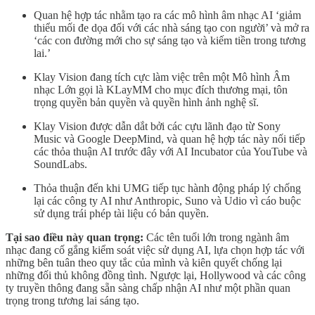
Quan hệ hợp tác nhằm tạo ra các mô hình âm nhạc AI ‘giảm
thiểu mối đe dọa đối với các nhà sáng tạo con người’ và mở ra
‘các con đường mới cho sự sáng tạo và kiếm tiền trong tương
lai.’
Klay Vision đang tích cực làm việc trên một Mô hình Âm
nhạc Lớn gọi là KLayMM cho mục đích thương mại, tôn
trọng quyền bản quyền và quyền hình ảnh nghệ sĩ.
Klay Vision được dẫn dắt bởi các cựu lãnh đạo từ Sony
Music và Google DeepMind, và quan hệ hợp tác này nối tiếp
các thỏa thuận AI trước đây với AI Incubator của YouTube và
SoundLabs.
Thỏa thuận đến khi UMG tiếp tục hành động pháp lý chống
lại các công ty AI như Anthropic, Suno và Udio vì cáo buộc
sử dụng trái phép tài liệu có bản quyền.
Tại sao điều này quan trọng:
Các tên tuổi lớn trong ngành âm
nhạc đang cố gắng kiểm soát việc sử dụng AI, lựa chọn hợp tác với
những bên tuân theo quy tắc của mình và kiên quyết chống lại
những đối thủ không đồng tình. Ngược lại, Hollywood và các công
ty truyền thông đang sẵn sàng chấp nhận AI như một phần quan
trọng trong tương lai sáng tạo.