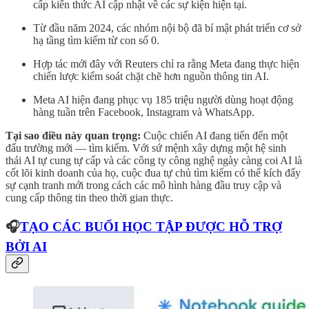
cấp kiến thức AI cập nhật về các sự kiện hiện tại.
Từ đầu năm 2024, các nhóm nội bộ đã bí mật phát triển cơ sở
hạ tầng tìm kiếm từ con số 0.
Hợp tác mới đây với Reuters chỉ ra rằng Meta đang thực hiện
chiến lược kiểm soát chặt chẽ hơn nguồn thông tin AI.
Meta AI hiện đang phục vụ 185 triệu người dùng hoạt động
hàng tuần trên Facebook, Instagram và WhatsApp.
Tại sao điều này quan trọng:
Cuộc chiến AI đang tiến đến một
đấu trường mới — tìm kiếm. Với sứ mệnh xây dựng một hệ sinh
thái AI tự cung tự cấp và các công ty công nghệ ngày càng coi AI là
cốt lõi kinh doanh của họ, cuộc đua tự chủ tìm kiếm có thể kích đẩy
sự cạnh tranh mới trong cách các mô hình hàng đầu truy cập và
cung cấp thông tin theo thời gian thực.
🎧
TẠO CÁC BUỔI HỌC TẬP ĐƯỢC HỖ TRỢ
BỞI AI