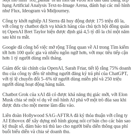
hạng Artificial Analysis Text-to-Image Arena, đánh bại các mô hình
như Flux, Ideogram và Midjourney.
Công ty khởi nghiệp AI Sierra đã huy động được 175 triệu đô la,
với công ty chatbot dịch vụ khách hàng của chủ tịch hội đồng quản
trị OpenAI Bret Taylor hiện được định giá 4,5 tỷ đô la chỉ một năm
sau khi ra mắt.
Google đã công bố việc mở rộng Tổng quan về AI trong Tìm kiếm
tới hơn 100 quốc gia và nhiều ngôn ngữ hơn, với mục tiêu tiếp cận
hơn 1 tỷ người dùng mỗi tháng.
Giám đốc tài chính của OpenAI, Sarah Friar, tiết lộ rằng 75% doanh
thu của công ty đến từ những người đăng ký trả phí của ChatGPT,
với tỷ lệ chuyển đổi 5–6% từ người dùng miễn phí và 250 triệu
người dùng hoạt động hàng tuần.
Chatbot Grok của xAI đã có được khả năng thị giác mới, với Elon
Musk chia sẻ một ví dụ về mô hình AI phá vỡ một trò đùa sau khi
được đưa cho một meme làm đầu vào.
Liên đoàn Hollywood SAG-AFTRA đã ký thỏa thuận với công ty
AI Ethovox để xây dựng mô hình giọng nói cơ bản cho các bản sao
kỹ thuật số, đảm bảo trả thù lao cho người biểu diễn thông qua phí
buổi biểu diễn và chia sẻ doanh thu.