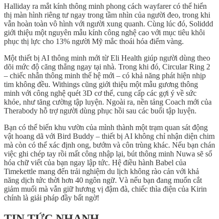
Halliday ra mắt kính thông minh phong cách wayfarer có thể hiển
thị màn hình riêng tư ngay trong tầm nhìn của người đeo, trong khi
vẫn hoàn toàn vô hình với người xung quanh. Cùng lúc đó, Soliddd
giới thiệu một nguyên mẫu kính công nghệ cao với mục tiêu khôi
phục thị lực cho 13% người Mỹ mắc thoái hóa điểm vàng.
Một thiết bị AI thông minh mới từ Eli Health giúp người dùng theo
dõi mức độ căng thẳng ngay tại nhà. Trong khi đó, Circular Ring 2
– chiếc nhẫn thông minh thế hệ mới – có khả năng phát hiện nhịp
tim không đều. Withings cũng giới thiệu một mẫu gương thông
minh với công nghệ quét 3D cơ thể, cung cấp các gợi ý về sức
khỏe, như tăng cường tập luyện. Ngoài ra, nền tảng Coach mới của
Therabody hỗ trợ người dùng phục hồi sau các buổi tập luyện.
Bạn có thể biến khu vườn của mình thành một trạm quan sát động
vật hoang dã với Bird Buddy – thiết bị AI không chỉ nhận diện chim
mà còn có thể xác định ong, bướm và côn trùng khác. Nếu bạn chán
việc ghi chép tay rồi mất công nhập lại, bút thông minh Nuwa sẽ số
hóa chữ viết của bạn ngay lập tức. Hệ điều hành Babel của
Timekettle mang đến trải nghiệm du lịch không rào cản với khả
năng dịch tức thời hơn 40 ngôn ngữ. Và nếu bạn đang muốn cắt
giảm muối mà vẫn giữ hương vị đậm đà, chiếc thìa điện của Kirin
chính là giải pháp đầy bất ngờ!
TIN TỨC NHANH