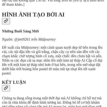
bảo độ dài không quá 150 từ. Vui lòng xem sơ yếu lý lịch đính kèm
để tham khảo.]
HÌNH ẢNH TẠO BỞI AI
Những Buổi Sáng Mới
Nguồn: @jmt9261 trên Midjourney
Đề xuất của Midjourney: một cảnh quan tuyệt đẹp từ bên trong lều
vải, các túi đậu lớn và gối trắng, chậu cây cọ trên sàn đền với các
chạm khắc chữ tượng hình cổ xưa, một chiếc đèn chưa bật và nến.
Nhìn ra các đụn cát sa mạc nhìn lên một kim tự tháp Ai Cập cổ đại
lớn với một kim tự tháp nhỏ hơn ở hai bên, trong nền mờ nhạt đặt
dưới bầu trời hoàng hôn pastel từ màu mù tạt nhạt lên tới xanh
pastel.
KẾT LUẬN
Chúng ta đang sống trong một thời đại mà AI không chỉ hỗ trợ mà
còn là chìa khóa để định hình tương lai. Đừng bỏ lỡ cơ hội khám
phá tiềm năng vô cùng lớn mà AI mang lại, giúp bạn mở rộng giới