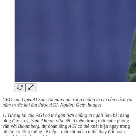
CEO của OpenAI Sam Altman nghĩ rằng chúng ta chỉ còn cách vài
năm trước khi đạt được AGI. Nguồn: Getty Images
1.
Tương lai của AGI có thể gần hơn chúng ta nghĩ!
Sau bài đăng
blog đầy ẩn ý,
Sam Altman
vừa tiết lộ thêm trong một cuộc phỏng
vấn với
Bloomberg
, dự đoán rằng
AGI
có thể xuất hiện ngay trong
nhiệm kỳ tổng thống kế tiếp—một cột mốc có thể thay đổi hoàn