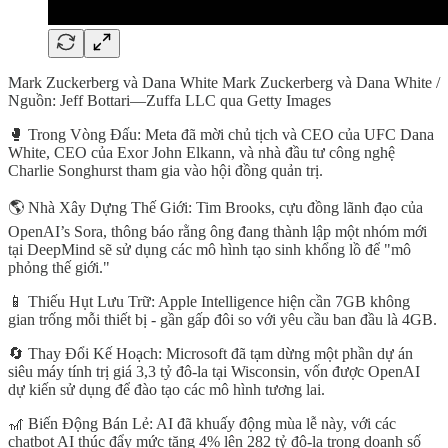
Mark Zuckerberg và Dana White Mark Zuckerberg và Dana White /
Nguồn: Jeff Bottari—Zuffa LLC qua Getty Images
🥊 Trong Vòng Đấu: Meta đã mời chủ tịch và CEO của UFC Dana
White, CEO của Exor John Elkann, và nhà đầu tư công nghệ
Charlie Songhurst tham gia vào hội đồng quản trị.
🌎 Nhà Xây Dựng Thế Giới: Tim Brooks, cựu đồng lãnh đạo của
OpenAI’s Sora, thông báo rằng ông đang thành lập một nhóm mới
tại DeepMind sẽ sử dụng các mô hình tạo sinh khổng lồ để "mô
phỏng thế giới."
📱 Thiếu Hụt Lưu Trữ: Apple Intelligence hiện cần 7GB không
gian trống mỗi thiết bị - gần gấp đôi so với yêu cầu ban đầu là 4GB.
🔄 Thay Đổi Kế Hoạch: Microsoft đã tạm dừng một phần dự án
siêu máy tính trị giá 3,3 tỷ đô-la tại Wisconsin, vốn được OpenAI
dự kiến sử dụng để đào tạo các mô hình tương lai.
🎢 Biến Động Bán Lẻ: AI đã khuấy động mùa lễ này, với các
chatbot AI thúc đẩy mức tăng 4% lên 282 tỷ đô-la trong doanh số