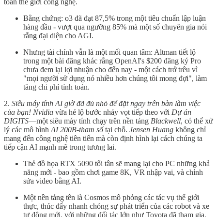
toàn thế giới công nghệ.
Bằng chứng: o3 đã đạt 87,5% trong một tiêu chuẩn lập luận
hàng đầu - vượt qua ngưỡng 85% mà một số chuyên gia nói
rằng đại diện cho AGI.
Nhưng tài chính vẫn là một mối quan tâm: Altman tiết lộ
trong một bài đăng khác rằng OpenAI's $200 đăng ký Pro
chưa đem lại lợi nhuận cho đến nay - một cách trớ trêu vì
"mọi người sử dụng nó nhiều hơn chúng tôi mong đợi", làm
tăng chi phí tính toán.
2.
Siêu máy tính AI giờ đã đủ nhỏ để đặt ngay trên bàn làm việc
của bạn!
Nvidia
vừa hé lộ bước nhảy vọt tiếp theo với
Dự án
DIGITS
—một siêu máy tính chạy trên nền tảng
Blackwell
, có thể xử
lý các mô hình
AI 200B-tham số
tại chỗ.
Jensen Huang
không chỉ
mang đến công nghệ tiên tiến mà còn định hình lại cách chúng ta
tiếp cận AI mạnh mẽ trong tương lai.
Thẻ đồ họa RTX 5090 tối tân sẽ mang lại cho PC những khả
năng mới - bao gồm chơi game 8K, VR nhập vai, và chỉnh
sửa video bằng AI.
Một nền tảng tên là Cosmos mô phỏng các tác vụ thế giới
thực, thúc đẩy nhanh chóng sự phát triển của các robot và xe
tự động mới, với những đối tác lớn như Toyota đã tham gia.