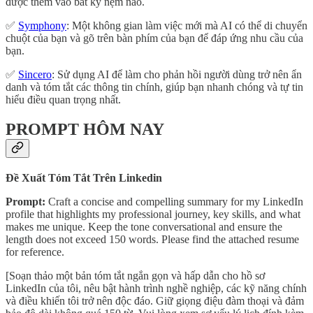
được thêm vào bất kỳ nệm nào.
✅
Symphony
: Một không gian làm việc mới mà AI có thể di chuyển
chuột của bạn và gõ trên bàn phím của bạn để đáp ứng nhu cầu của
bạn.
✅
Sincero
: Sử dụng AI để làm cho phản hồi người dùng trở nên ẩn
danh và tóm tắt các thông tin chính, giúp bạn nhanh chóng và tự tin
hiểu điều quan trọng nhất.
PROMPT HÔM NAY
Đề Xuất Tóm Tắt Trên Linkedin
Prompt:
Craft a concise and compelling summary for my LinkedIn
profile that highlights my professional journey, key skills, and what
makes me unique. Keep the tone conversational and ensure the
length does not exceed 150 words. Please find the attached resume
for reference.
[Soạn thảo một bản tóm tắt ngắn gọn và hấp dẫn cho hồ sơ
LinkedIn của tôi, nêu bật hành trình nghề nghiệp, các kỹ năng chính
và điều khiến tôi trở nên độc đáo. Giữ giọng điệu đàm thoại và đảm