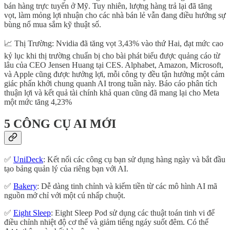
bán hàng trực tuyến ở Mỹ. Tuy nhiên, lượng hàng trả lại đã tăng
vọt, làm mỏng lợi nhuận cho các nhà bán lẻ vẫn đang điều hướng sự
bùng nổ mua sắm kỹ thuật số.
📈 Thị Trường: Nvidia đã tăng vọt 3,43% vào thứ Hai, đạt mức cao
kỷ lục khi thị trường chuẩn bị cho bài phát biểu được quảng cáo từ
lâu của CEO Jensen Huang tại CES. Alphabet, Amazon, Microsoft,
và Apple cũng được hưởng lợi, mỗi công ty đều tận hưởng một cảm
giác phấn khởi chung quanh AI trong tuần này. Báo cáo phân tích
thuận lợi và kết quả tài chính khả quan cũng đã mang lại cho Meta
một mức tăng 4,23%
5 CÔNG CỤ AI MỚI
✅
UniDeck
: Kết nối các công cụ bạn sử dụng hàng ngày và bắt đầu
tạo bảng quản lý của riêng bạn với AI.
✅
Bakery
: Dễ dàng tinh chỉnh và kiếm tiền từ các mô hình AI mã
nguồn mở chỉ với một cú nhấp chuột.
✅
Eight Sleep
: Eight Sleep Pod sử dụng các thuật toán tinh vi để
điều chỉnh nhiệt độ cơ thể và giảm tiếng ngáy suốt đêm. Có thể